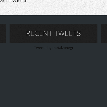
25
heavy metal
RECENT TWEETS
Tweets by metalzonegr