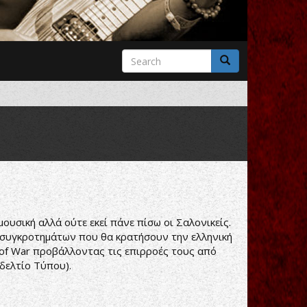
Search
form
Search
ουσική αλλά ούτε εκεί πάνε πίσω οι Σαλονικείς.
ν συγκροτημάτων που θα κρατήσουν την ελληνική
r of War προβάλλοντας τις επιρροές τους από
 δελτίο Τύπου).