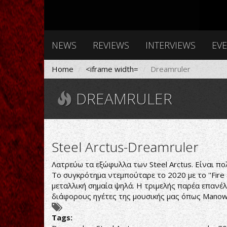
NEWS
REVIEWS
INTERVIEWS
EV
Home
<iframe width=
Dreamruler
DREAMRULER
Steel Arctus-Dreamruler
Λατρεύω τα εξώφυλλα των Steel Arctus. Είναι πολ
Το συγκρότημα ντεμπούταρε το 2020 με το ''Fir
μεταλλική σημαία ψηλά. Η τριμελής παρέα επανέλ
διάφορους ηγέτες της μουσικής μας όπως Manowar
Tags: