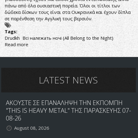
πάνω από όλα ουσιαστική πορεία. Όλοι οι τίτλοι των
δώδεκα δίσκων τους είναι στα Ουκρανικά και έχουν δίπλα
σε παρένθεση την Αγγλική τους βερσιόν.
Tags:
Drudkh
Всі належать ночі (All Belong to the Night)
Read more
about
BLACK
METAL
ΣΤΑ
ΧΡΟΝΙΑ
ΤΗΣ
LATEST NEWS
ΣΚΟΤΕΙΝΙΑΣ
ΑΚΟΥΣΤΕ ΣΕ ΕΠΑΝΑΛΗΨΗ ΤΗΝ ΕΚΠΟΜΠΗ
"THIS IS HEAVY METAL" ΤΗΣ ΠΑΡΑΣΚΕΥΗΣ 07-
08-26
August 08, 2026