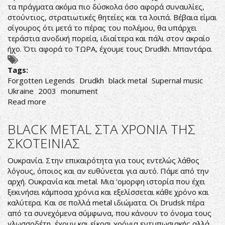
τα πράγματα ακόμα πιο δύσκολα όσο αφορά συναυλίες,
στούντιος, στρατιωτικές θητείες και τα λοιπά. Βέβαια είμαι
σίγουρος ότι μετά το πέρας του πολέμου, θα υπάρχει
τεράστια ανοδική πορεία, ιδιαίτερα και πάλι στον ακραίο
ήχο. Ότι αφορά το ΤΩΡΑ, έχουμε τους Drudkh. Μπαντάρα.
Tags:
Forgotten Legends
Drudkh
black metal
Supernal music
Ukraine
2003
monument
Read more
about
Drudkh-
Forgotten
BLACK METAL ΣΤΑ ΧΡΟΝΙΑ ΤΗΣ
Legends
ΣΚΟΤΕΙΝΙΑΣ
Ουκρανία. Στην επικαιρότητα για τους εντελώς λάθος
λόγους, όποιος και αν ευθύνεται για αυτό. Πάμε από την
αρχή. Ουκρανία και metal. Μια ‘ομορφη ιστορία που έχει
ξεκινήσει κάμποσα χρόνια και εξελίσσεται κάθε χρόνο και
καλύτερα. Και σε πολλά metal ιδιώματα. Οι Drudsk πέρα
από τα συνεχόμενα σύμφωνα, που κάνουν το όνομα τους
γλωσσοδέτη, έχουν και είκοσι χρόνια εντυπωσιακής αλλά