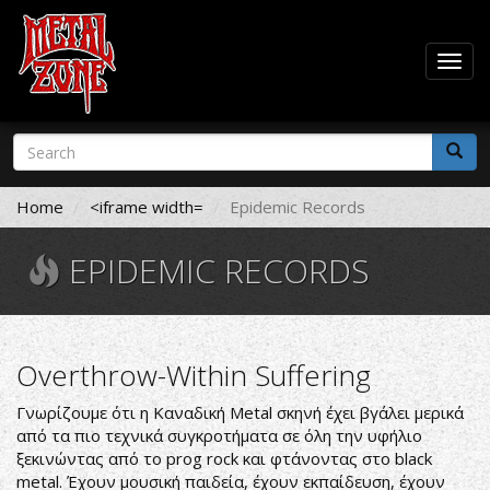
Togg
navig
Skip
Search
to
form
main
Search
content
Home
<iframe width=
Epidemic Records
EPIDEMIC RECORDS
Overthrow-Within Suffering
Γνωρίζουμε ότι η Καναδική Metal σκηνή έχει βγάλει μερικά
από τα πιο τεχνικά συγκροτήματα σε όλη την υφήλιο
ξεκινώντας από το prog rock και φτάνοντας στο black
metal. Έχουν μουσική παιδεία, έχουν εκπαίδευση, έχουν