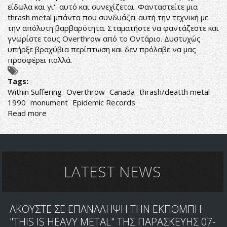
είδωλα και γι' αυτό και συνεχίζεται. Φανταστείτε μια
thrash metal μπάντα που συνδυάζει αυτή την τεχνική με
την απόλυτη βαρβαρότητα. Σταματήστε να φαντάζεστε και
γνωρίστε τους Overthrow από το Οντάριο. Δυστυχώς
υπήρξε βραχύβια περίπτωση και δεν πρόλαβε να μας
προσφέρει πολλά.
Tags:
Within Suffering
Overthrow
Canada
thrash/deatth metal
1990
monument
Epidemic Records
Read more
about
Overthrow-
Within
Suffering
LATEST NEWS
ΑΚΟΥΣΤΕ ΣΕ ΕΠΑΝΑΛΗΨΗ ΤΗΝ ΕΚΠΟΜΠΗ
"THIS IS HEAVY METAL" ΤΗΣ ΠΑΡΑΣΚΕΥΗΣ 07-