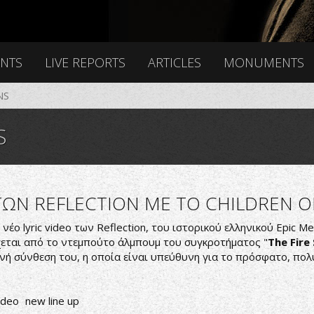
ENTS
LIVE REPORTS
ARTICLES
MONUMENTS
NS
S
 ΤΩΝ REFLECTION ΜΕ ΤΟ CHILDREN O
έο lyric video των Reflection, του ιστορικού ελληνικού Epic Me
χεται από το ντεμπούτο άλμπουμ του συγκροτήματος "
The Fire 
ή σύνθεση του, η οποία είναι υπεύθυνη για το πρόσφατο, πολ
ideo
new line up