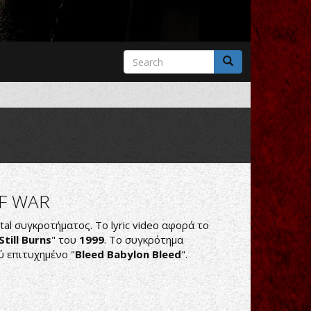
Search
form
Search
F WAR
tal συγκροτήματος. Το lyric video αφορά το
Still Burns
" του
1999
. Το συγκρότημα
ύ επιτυχημένο "
Bleed Babylon Bleed
".