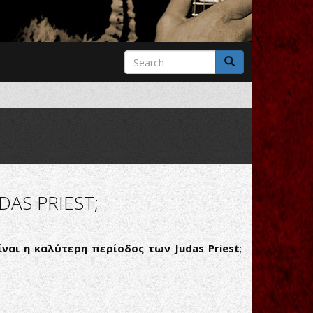
Search
form
Search
DAS PRIEST;
ίναι η καλύτερη περίοδος των
Judas
Priest
;