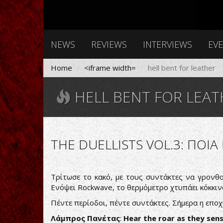
NEWS
REVIEWS
INTERVIEWS
EV
Home
<iframe width=
hell bent for leather
HELL BENT FOR LEAT
THE DUELLISTS VOL.3: ΠΟΙΑ
Τρίτωσε το κακό, με τους συντάκτες να γρονθ
Ενόψει Rockwave, το θερμόμετρο χτυπάει κόκκινο
Πέντε περίοδοι, πέντε συντάκτες. Σήμερα η επο
Λάμπρος
Πανέτας
:
Hear the roar as they sens