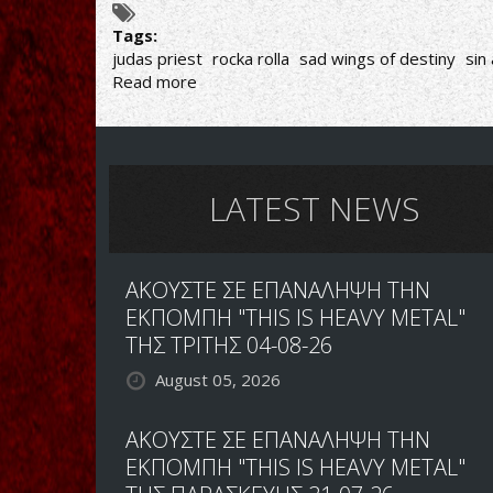
Tags:
judas priest
rocka rolla
sad wings of destiny
sin 
Read more
about
THE
DUELLISTS
VOL.3:
ΠΟΙΑ
ΕΙΝΑΙ
LATEST NEWS
Η
ΚΑΛΥΤΕΡΗ
ΠΕΡΙΟΔΟΣ
ΑΚΟΥΣΤΕ ΣΕ ΕΠΑΝΑΛΗΨΗ ΤΗΝ
ΤΩΝ
JUDAS
ΕΚΠΟΜΠΗ "THIS IS HEAVY METAL"
PRIEST;
ΤΗΣ ΤΡΙΤΗΣ 04-08-26
August 05, 2026
ΑΚΟΥΣΤΕ ΣΕ ΕΠΑΝΑΛΗΨΗ ΤΗΝ
ΕΚΠΟΜΠΗ "THIS IS HEAVY METAL"