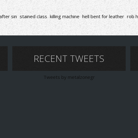
after sin
stained class
killing machine
hell bent for leather
rob h
RECENT TWEETS
Tweets by metalzonegr