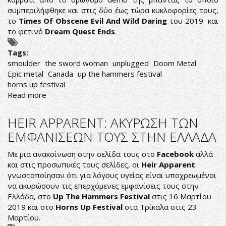
συμπεριλήφθηκε και στις δύο έως τώρα κυκλοφορίες τους,
το
Times Of Obscene Evil And Wild Daring
του 2019 και
το φετινό
Dream Quest Ends
.
Tags:
smoulder
the sword woman
unplugged
Doom Metal
Epic metal
Canada
up the hammers festival
horns up festival
Read more
about
SMOULDER:
ΔΕΙΤΕ
HEIR APPARENT: ΑΚΥΡΩΣΗ ΤΩΝ
ΤΟ
ΕΜΦΑΝΙΣΕΩΝ ΤΟΥΣ ΣΤΗΝ ΕΛΛΑΔΑ
ΝΕΟ
ΤΟΥΣ
Με μια ανακοίνωση στην σελίδα τους στο
Facebook
αλλά
UNPLUGGED
και στις προσωπικές τους σελίδες, οι
Heir Apparent
VIDEO
γνωστοποίησαν ότι για λόγους υγείας είναι υποχρεωμένοι
να ακυρώσουν τις επερχόμενες εμφανίσεις τους στην
Ελλάδα, στο
Up The Hammers Festival
στις 16 Μαρτίου
2019 και στο
Horns Up Festival
στα Τρίκαλα στις 23
Μαρτίου.