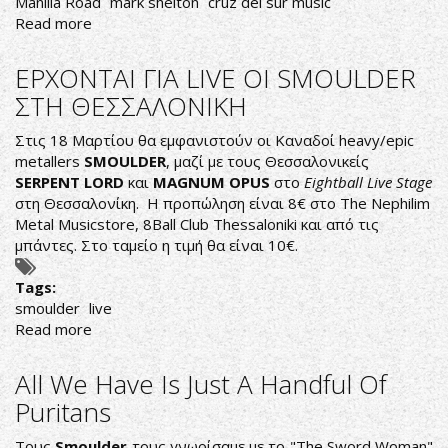
Manilla Road
mark shelton
cruz del sur music
Read more
about
First
Chapter
EΡΧΟΝΤΑΙ ΓΙΑ LIVE OI SMOULDER
Ends
ΣΤΗ ΘΕΣΣΑΛΟΝΙΚΗ
Στις 18 Μαρτίου θα εμφανιστούν οι Καναδοί heavy/epic
metallers
SMOULDER
, μαζί με τους Θεσσαλονικείς
SERPENT LORD
και
MAGNUM OPUS
στο
Eightball Live Stage
στη Θεσσαλονίκη. Η προπώληση είναι 8€ στο The Nephilim
Metal Musicstore, 8Ball Club Thessaloniki και από τις
μπάντες. Στο ταμείο η τιμή θα είναι 10€.
Tags:
smoulder
live
Read more
about
EΡΧΟΝΤΑΙ
ΓΙΑ
All We Have Is Just A Handful Of
LIVE
Puritans
OI
SMOULDER
Τους
Smoulder
τους γνωρίσαμε με το "The Sword Woman"