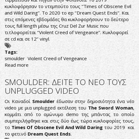
κυκλοφόρησαν το ντεμπούτο τους ‘’Times of Obscene Evil
and Wild Daring’’. Το 2020 το ep ‘’Dream Quest Ends’’. Και
στις επόμενες εβδομάδες θα κυκλοφορήσουν το δεύτερο
τους full length μέσω της Cruz Del Zur Music που
τιτλοφορείται ‘’Violent Creed of Vengeance’’. Κυκλοφορεί
σε cd και σε 12’’ vinyl.
Tags:
smoulder
Violent Creed of Vengeance
Read more
about
SMOULDER
NEW
SMOULDER: ΔΕΙΤΕ ΤΟ ΝΕΟ ΤΟΥΣ
RECORD:
UNPLUGGED VIDEO
EPICUS
DOOMICUS
Οι Καναδοί
Smoulder
έδωσαν στην δημοσιότητα ένα νέο
KANADICUS
video με μια unplugged εκτέλεση του
The Sword Woman
,
κομμάτι από το ομώνυμο demo της μπάντας το οποίο
συμπεριλήφθηκε και στις δύο έως τώρα κυκλοφορίες τους,
το
Times Of Obscene Evil And Wild Daring
του 2019 και
το φετινό
Dream Quest Ends
.