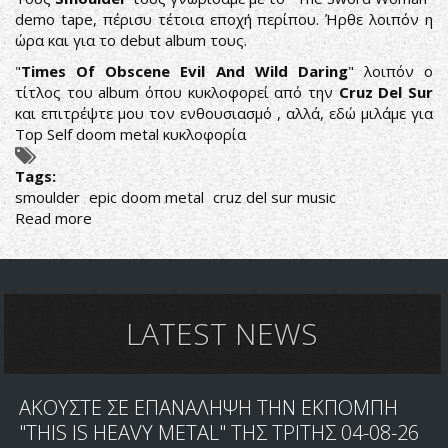
ΣΤΗ
demo tape, πέρισυ τέτοια εποχή περίπου. Ήρθε λοιπόν η
ΘΕΣΣΑΛΟΝΙΚΗ
ώρα και για το debut album τους.
"
Times Of Obscene Evil And Wild Daring
" λοιπόν ο
τίτλος του album όπου κυκλοφορεί από την
Cruz Del Sur
και επιτρέψτε μου τον ενθουσιασμό , αλλά, εδώ μιλάμε για
Top Self doom metal κυκλοφορία
Tags:
smoulder
epic doom metal
cruz del sur music
Read more
about
All
We
Have
Is
Just
LATEST NEWS
A
Handful
Of
ΑΚΟΥΣΤΕ ΣΕ ΕΠΑΝΑΛΗΨΗ ΤΗΝ ΕΚΠΟΜΠΗ
Puritans
"THIS IS HEAVY METAL" ΤΗΣ ΤΡΙΤΗΣ 04-08-26