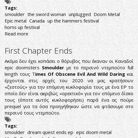
Tags:
smoulder
the sword woman
unplugged
Doom Metal
Epic metal
Canada
up the hammers festival
horns up festival
Read more
about
SMOULDER:
ΔΕΙΤΕ
First Chapter Ends
ΤΟ
ΝΕΟ
Ακόμα δεν έχει κοπάσει ο θόρυβος που έκαναν οι Καναδοί
ΤΟΥΣ
epic doomsters
Smoulder
με το περσινό ντεμπούτο full
UNPLUGGED
length τους T
imes Of Obscene Evil And Wild Daring
και
VIDEO
έρχονται στις αρχές του 2020 να μας κρατήσουν
«ζεστούς» για την επόμενη κυκλοφορία τους με ένα EP το
οποίο δεν είναι ακριβώς «ορεκτικό» για τον επόμενο δίσκο
τους (όποτε αυτός κυκλοφορήσει) παρά ένα ας πούμε
prequel για τα όσα προηγήθηκαν ώστε να φτάσουμε στο
περσινό τους ντεμπούτο.
Tags:
smoulder
dream quest ends ep
epic doom metal