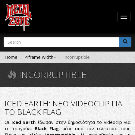
Togg
navig
Skip
Search
to
form
main
Search
content
Home
<iframe width=
Incorruptible
INCORRUPTIBLE
ICED EARTH: NEO VIDEOCLIP ΓΙΑ
ΤΟ BLACK FLAG
Οι
Iced Earth
έδωσαν στην δημοσιότητα το videoclip για
το τραγούδι
Black Flag
, μέσα από τον τελευταίο τους
δίσκο με τίτλο
Incorruptible
. Η σκηνοθεσία και η