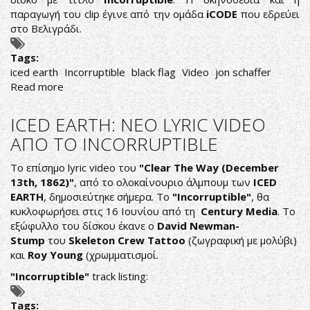
παραγωγή του clip έγινε από την ομάδα
iCODE
που εδρεύει
στο Βελιγράδι.
Tags:
iced earth
Incorruptible
black flag
Video
jon schaffer
Read more
about
ICED
EARTH:
ICED EARTH: ΝΕΟ LYRIC VIDEO
NEO
ΑΠΟ ΤΟ INCORRUPTIBLE
VIDEOCLIP
ΓΙΑ
Το επίσημο lyric video του
"Clear The Way (December
ΤΟ
13th, 1862)"
, από το ολοκαίνουριο άλμπουμ των
ICED
BLACK
EARTH
, δημοσιεύτηκε σήμερα. Το
"Incorruptible"
, θα
FLAG
κυκλοφωρήσει στις 16 Ιουνίου από τη
Century Media
. Το
εξώφυλλο του δίσκου έκανε ο
David Newman-
Stump
του
Skeleton Crew Tattoo
(ζωγραφική με μολύβι)
και
Roy Young
(χρωμματισμοί.
"Incorruptible"
track listing:
Tags: