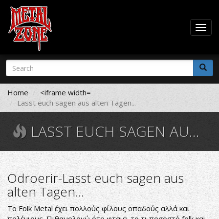
Togg
navig
Skip
Search
to
form
main
Search
content
Home
<iframe width=
Lasst euch sagen aus alten Tagen...
LASST EUCH SAGEN AUS ALTEN TAGEN...
Odroerir-Lasst euch sagen aus
alten Tagen...
Το Folk Metal έχει πολλούς φίλους οπαδούς αλλά και
πολέμιους. Πιθανολογώ ότο φταιει το τι ποσοστό folk και