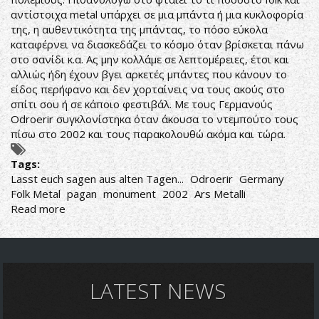
αντίστοιχα metal υπάρχει σε μια μπάντα ή μια κυκλοφορία
της, η αυθεντικότητα της μπάντας, το πόσο εύκολα
καταφέρνει να διασκεδάζει το κόσμο όταν βρίσκεται πάνω
στο σανίδι κ.α. Ας μην κολλάμε σε λεπτομέρειες, έτσι και
αλλιώς ήδη έχουν βγει αρκετές μπάντες που κάνουν το
είδος περήφανο και δεν χορταίνεις να τους ακούς στο
σπίτι σου ή σε κάποιο φεστιβάλ. Με τους Γερμανούς
Odroerir συγκλονίστηκα όταν άκουσα το ντεμπούτο τους
πίσω στο 2002 και τους παρακολουθώ ακόμα και τώρα.
Tags:
Lasst euch sagen aus alten Tagen...
Odroerir
Germany
Folk Metal
pagan
monument
2002
Ars Metalli
Read more
about
Odroerir-
Lasst
euch
sagen
aus
LATEST NEWS
alten
Tagen...