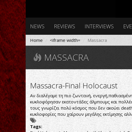
NEWS
REVIEWS
INTERVIEWS
EV
Home
<iframe width=
Massacra
MASSACRA
Massacra-Final Holocaust
Αν διαλέγαμε τη πιο ζωντανή, ενεργή,παθιασμέν
κυκλοφόρησαν εκατοντάδες άλμπουμς και πολλές δ
τους γνωρίζει πολύ κόσμος που δεν ακούει death
κυκλοφορίες που χαίρουν μεγάλης εκτίμησης αλλ
Tags: