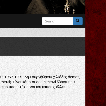
Search
form
Search
 το 1987-1991. Δημιουργήθηκαν χιλιάδες demos,
etal). Είναι κάποιοι death metal δίσκοι που
τερο ποσοστό). Είναι και κάποιες άλλες