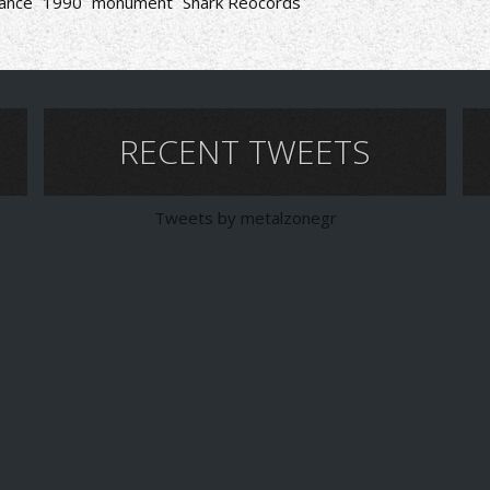
ance
1990
monument
Shark Reocords
RECENT TWEETS
Tweets by metalzonegr