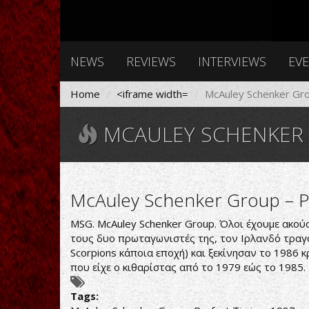
NEWS
REVIEWS
INTERVIEWS
EV
Home
<iframe width=
McAuley Schenker Gr
MCAULEY SCHENKER
McAuley Schenker Group ‎– P
MSG. McAuley Schenker Group. Όλοι έχουμε ακού
τους δυο πρωταγωνιστές της, τον Ιρλανδό τραγο
Scorpions κάποια εποχή) και ξεκίνησαν το 1986 
που είχε ο κιθαρίστας από το 1979 εώς το 1985.
Tags: