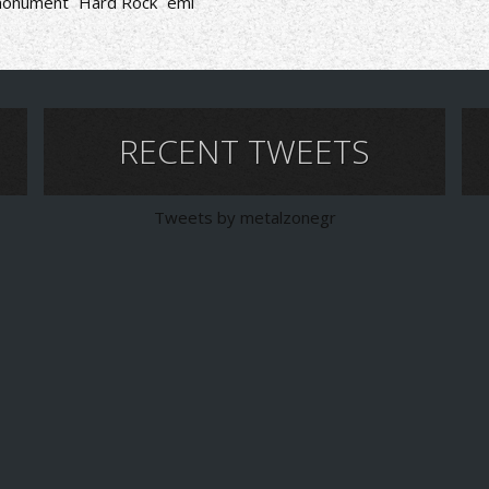
onument
Hard Rock
emi
RECENT TWEETS
Tweets by metalzonegr