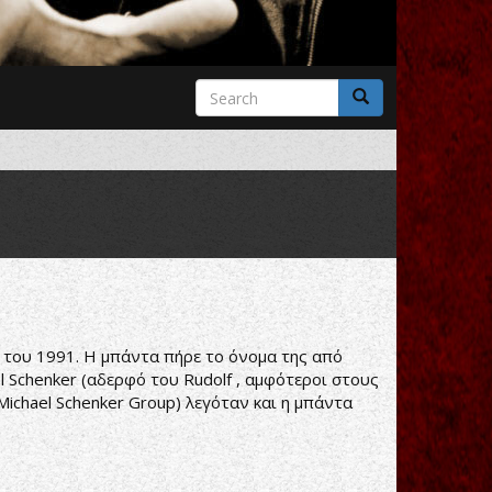
Search
form
Search
ο του 1991. Η μπάντα πήρε το όνομα της από
 Schenker (αδερφό του Rudolf , αμφότεροι στους
ichael Schenker Group) λεγόταν και η μπάντα