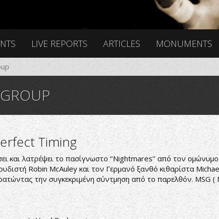
ENTS
LIVE REPORTS
ARTICLES
MONUMENTS
oup
 GROUP
erfect Timing
σει και λατρέψει το πασίγνωστο ‘’Nightmares’’ από τον ομώνυμ
υδιστή Robin McAuley και τον Γερμανό ξανθό κιθαρίστα Michael
κρατώντας την συγκεκριμένη σύντμηση από το παρελθόν. MSG ( M