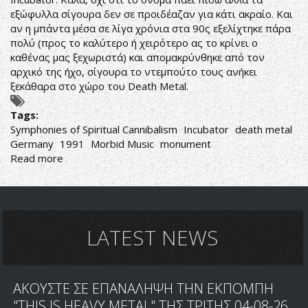
εξώφυλλα σίγουρα δεν σε προιδέαζαν για κάτι ακραίο. Και
αν η μπάντα μέσα σε λίγα χρόνια στα 90ς εξελίχτηκε πάρα
πολύ (προς το καλύτερο ή χειρότερο ας το κρίνει ο
καθένας μας ξεχωριστά) και απομακρύνθηκε από τον
αρχικό της ήχο, σίγουρα το ντεμπούτο τους ανήκει
ξεκάθαρα στο χώρο του Death Metal.
Tags:
Symphonies of Spiritual Cannibalism
Incubator
death metal
Germany
1991
Morbid Music
monument
Read more
about
Incubator-
Symphonies
of
Spiritual
Cannibalism
LATEST NEWS
ΑΚΟΥΣΤΕ ΣΕ ΕΠΑΝΑΛΗΨΗ ΤΗΝ ΕΚΠΟΜΠΗ
"THIS IS HEAVY METAL" ΤΗΣ ΤΡΙΤΗΣ 04-08-26