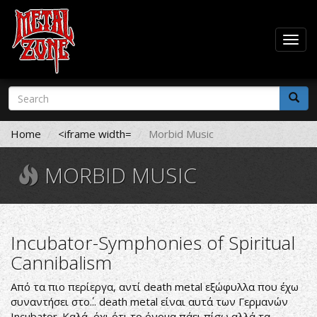
Togg
navig
Skip
Search
to
form
main
Search
content
Home
<iframe width=
Morbid Music
MORBID MUSIC
Incubator-Symphonies of Spiritual
Cannibalism
Από τα πιο περίεργα, αντί death metal εξώφυλλα που έχω
συναντήσει στο΄... death metal είναι αυτά των Γερμανών
Incubator. Καλά, όχι ότι το όνομα πάει πίσω αλλά τα