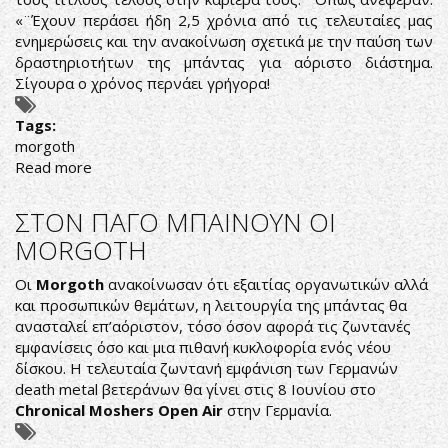
«¨Έχουν περάσει ήδη 2,5 χρόνια από τις τελευταίες μας
ενημερώσεις και την ανακοίνωση σχετικά με την παύση των
δραστηριοτήτων της μπάντας για αόριστο διάστημα.
Σίγουρα ο χρόνος περνάει γρήγορα!
Tags:
morgoth
Read more
about
ΤΟ
ΤΕΛΟΣ
ΣΤΟΝ ΠΑΓΟ ΜΠΑΙΝΟΥΝ ΟΙ
ΤΟΥΣ
MORGOTH
ΔΡΟΜΟΥ
ΓΙΑ
Οι
Morgoth
ανακοίνωσαν ότι εξαιτίας οργανωτικών αλλά
ΤΟΥΣ
και προσωπικών θεμάτων, η λειτουργία της μπάντας θα
MORGOTH
ανασταλεί επ’αόριστον, τόσο όσον αφορά τις ζωντανές
εμφανίσεις όσο και μια πιθανή κυκλοφορία ενός νέου
δίσκου. Η τελευταία ζωντανή εμφάνιση των Γερμανών
death metal βετεράνων θα γίνει στις 8 Ιουνίου στο
Chronical Moshers Open Air
στην Γερμανία.