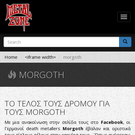
Togg
navig
Skip
Search
to
form
main
Search
content
Home
<iframe width=
morgoth
MORGOTH
ΤΟ ΤΕΛΟΣ ΤΟΥΣ ΔΡΟΜΟΥ ΓΙΑ
ΤΟΥΣ MORGOTH
Με μια ανακοίνωση στην σελίδα τους στο
Facebook
, οι
Γερμανοί death metallers
Morgoth
έβαλαν και οριστικά
τους τίτλους τέλους στην καριέρα τους. ¨Όπως ανέφεραν: