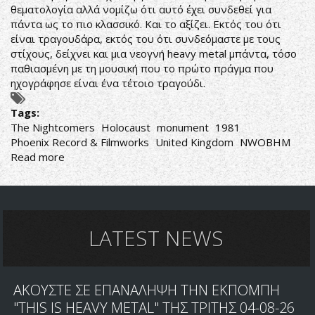
θεματολογία αλλά νομίζω ότι αυτό έχει συνδεθεί για
πάντα ως το πιο κλασσικό. Και το αξίζει. Εκτός του ότι
είναι τραγουδάρα, εκτός του ότι συνδεόμαστε με τους
στίχους, δείχνει και μια νεογνή heavy metal μπάντα, τόσο
παθιασμένη με τη μουσική που το πρώτο πράγμα που
ηχογράφησε είναι ένα τέτοιο τραγούδι.
Tags:
The Nightcomers
Holocaust
monument
1981
Phoenix Record & Filmworks
United Kingdom
NWOBHM
Read more
about
Holocaust-
The
Nightcomers
LATEST NEWS
ΑΚΟΥΣΤΕ ΣΕ ΕΠΑΝΑΛΗΨΗ ΤΗΝ ΕΚΠΟΜΠΗ
"THIS IS HEAVY METAL" ΤΗΣ ΤΡΙΤΗΣ 04-08-26