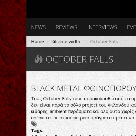
NEWS
REVIEWS
INTERVIEWS
EV
Home
<iframe width=
October Falls
OCTOBER FALLS
BLACK METAL ΦΘΙΝΟΠΩΡΟ
Τους October Falls τους παρακολουθώ από τα πρ
δεν είναι παρά το σόλο project του Φιλανδού κα
κιθάρες, ambient περάσματα και όλα αυτά χωρίς 
αρέσκεται σε ατμοσφαιρικά πράγματα πρέπει να 
Tags: