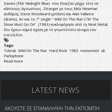
Davies (FM/ Midnight Blue) που έπαιζαν μέχρι τότε σε
κάποιους άγνωστους...Stranger με τους Mick Newman
(κιθάρα), Steve Woodward (μπάσο) και Alan Vallance
(drums). Αν και το 7’’ single ‘’ Wild On The Run C/W The
Show Must Go On’’ (1983) κυκλοφόρησε από τη Neat Metal,
δεν έχουν καμιά σχέση με το γνωστότατο κίνημα του
n.w.o.b.h.m.
Tags:
Tobruk
Wild On The Run
Hard Rock
1985
monument
uk
Parlophone
Read more
about
Tobruk
–
Wild
On
The
LATEST NEWS
Run
ΑΚΟΥΣΤΕ ΣΕ ΕΠΑΝΑΛΗΨΗ ΤΗΝ ΕΚΠΟΜΠΗ