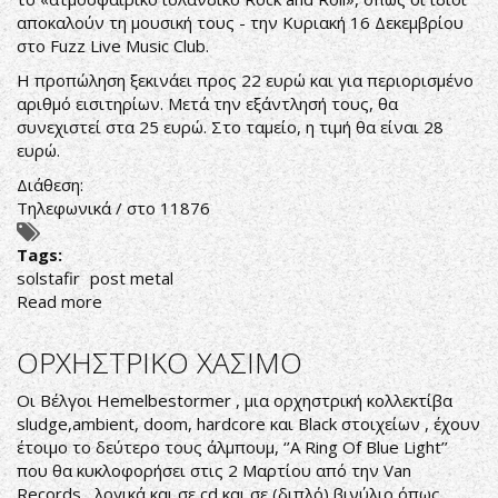
αποκαλούν τη μουσική τους - την Κυριακή 16 Δεκεμβρίου
στο Fuzz Live Music Club.
Η προπώληση ξεκινάει προς 22 ευρώ και για περιορισμένο
αριθμό εισιτηρίων. Μετά την εξάντλησή τους, θα
συνεχιστεί στα 25 ευρώ. Στο ταμείο, η τιμή θα είναι 28
ευρώ.
Διάθεση:
Τηλεφωνικά / στο 11876
Tags:
solstafir
post metal
Read more
about
Sólstafir
live
ΟΡΧΗΣΤΡΙΚΟ ΧΑΣΙΜΟ
in
Athens
Οι Βέλγοι Hemelbestormer , μια ορχηστρική κολλεκτίβα
-
sludge,ambient, doom, hardcore και Black στοιχείων , έχουν
Sunday
έτοιμο το δεύτερο τους άλμπουμ, ‘’A Ring Of Blue Light’’
16/12/18,
που θα κυκλοφορήσει στις 2 Μαρτίου από την Van
Fuzz
Records, λογικά και σε cd και σε (διπλό) βινύλιο όπως