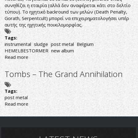
Live
συνηθίζει η εταιρία (αλλά δεν αναφέρεται κάτι στο δελτίο
Music
τύπου). Το ηχητικό backround των μελών (Death Penalty,
Club
Gorath, Serpentcult) μπορεί να επιχειρηματολογήσει υπέρ
αυτής της ηχητικής ποικιλομορφίας.
Tags:
instrumental
sludge
post metal
Belgium
HEMELBESTORMER
new album
Read more
about
ΟΡΧΗΣΤΡΙΚΟ
ΧΑΣΙΜΟ
Tombs – The Grand Annihilation
Tags:
post metal
Read more
about
Tombs
–
The
Grand
Annihilation