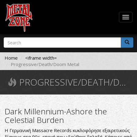
Togg
navig
Skip
Search
to
form
main
Search
content
Home
<iframe width=
Progressive/Death/Doom Metal
PROGRESSIVE/DEATH/DOOM METAL
Dark Millennium-Ashore the
Celestial Burden
Η Γερμανική Massacre Records κυκλοφόρησε εξαιρετικούς
δίσκους στα 90ς, εποχή που ιδρύθηκε δηλαδή. Κάποιες από