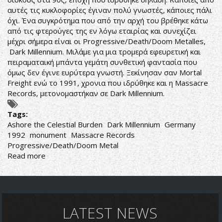
αυτές τις κυκλοφορίες έγιναν πολύ γνωστές, κάποιες πάλι
όχι. Ένα συγκρότημα που από την αρχή του βρέθηκε κάτω
από τις φτερούγες της εν λόγω εταιρίας και συνεχίζει
μέχρι σήμερα είναι οι Progressive/Death/Doom Metalles,
Dark Millennium. Μιλάμε για μια τρομερά εφευρετική και
πειραματαική μπάντα γεμάτη συνθετική φαντασία που
όμως δεν έγινε ευρύτερα γνωστή. Ξεκίνησαν σαν Mortal
Freight ενώ το 1991, χρονια που ιδρύθηκε και η Massacre
Records, μετονομαστήκαν σε Dark Millennium.
Tags:
Ashore the Celestial Burden
Dark Millennium
Germany
1992
monument
Massacre Records
Progressive/Death/Doom Metal
Read more
about
Dark
Millennium-
Ashore
the
Celestial
LATEST NEWS
Burden