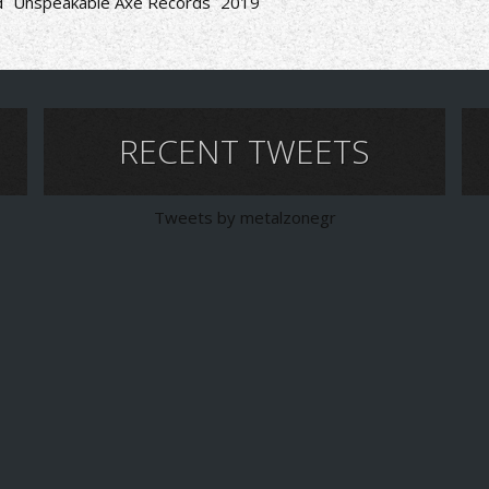
d
Unspeakable Axe Records
2019
RECENT TWEETS
Tweets by metalzonegr