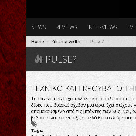
NEWS
REVIEWS
INTERVIEWS
EV
Home
<iframe width=
Pulse?
PULSE?
ΤΕΧΝΙΚΟ ΚΑΙ ΓΚΡΟΥΒΑΤΟ T
Το thrash metal έχει αλλάξει κατά πολύ από τις
δίσκο που διαρκεί σχεδόν μια ώρα, έχει στίχους
απομακρυσμένο από τις μπάντες των 80ς. Ναι, όλ
βέβαια είναι και να αξίζει αλλά θα το δούμε παρ
Tags: