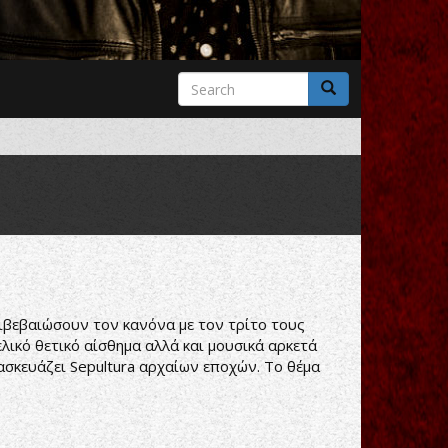
Search
form
Search
επιβεβαιώσουν τον κανόνα με τον τρίτο τους
λικό θετικό αίσθημα αλλά και μουσικά αρκετά
ασκευάζει Sepultura αρχαίων εποχών. Το θέμα