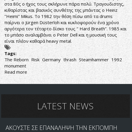
στα 80ς ο ήχος τους σκλήρυνε πάρα πολύ. Τραγουδιστης,
κιθαρίστας και βασικός συνθέτης της μπάντας ο Heinz
''Heimi'' Mikus. Το 1982 την θέση πίσω από τα drums
παίρνει ο Jürgen Düsterloh και κυκλοφορούν ένα χρόνο
αργότερα τον τέταρτο δίσκο τους ‘’ Hard Breath’’. 1985 και
το μπάσο αναλαμβάνει ο Peter Dell και η μουσική τους
είναι πλέον καθαρά heavy metal.
Tags:
The Reborn
Risk
Germany
thrash
Steamhammer
1992
monument
Read more
about
Risk-
The
Reborn
LATEST NEWS
ΑΚΟΥΣΤΕ ΣΕ ΕΠΑΝΑΛΗΨΗ ΤΗΝ ΕΚΠΟΜΠΗ