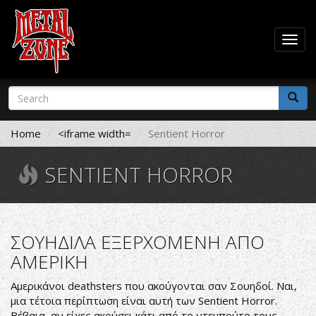
Togg
navig
Skip
Search
to
form
main
Search
content
Home
<iframe width=
Sentient Horror
SENTIENT HORROR
ΣΟΥΗΔΙΛΑ ΕΞΕΡΧΟΜΕΝΗ ΑΠΟ
ΑΜΕΡΙΚΗ
Αμερικάνοι deathsters που ακούγονται σαν Σουηδοί. Ναι,
μια τέτοια περίπτωση είναι αυτή των Sentient Horror.
Βέβαια, αν είχες ακούσει κάτι από το ντεμπούτο τους