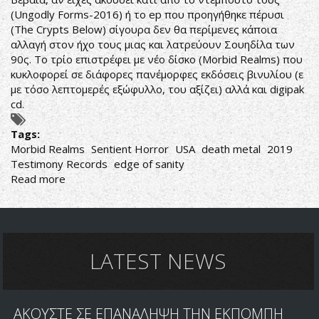
(Ungodly Forms-2016) ή το ep που προηγήθηκε πέρυσι
(The Crypts Below) σίγουρα δεν θα περίμενες κάποια
αλλαγή στον ήχο τους μιας και λατρεύουν Σουηδίλα των
90ς. Το τρίο επιστρέφει με νέο δίσκο (Morbid Realms) που
κυκλοφορεί σε διάφορες πανέμορφες εκδόσεις βινυλίου (ε
με τόσο λεπτομερές εξώφυλλο, του αξίζει) αλλά και digipak
cd.
Tags:
Morbid Realms
Sentient Horror
USA
death metal
2019
Testimony Records
edge of sanity
Read more
about
ΣΟΥΗΔΙΛΑ
ΕΞΕΡΧΟΜΕΝΗ
ΑΠΟ
ΑΜΕΡΙΚΗ
LATEST NEWS
ΑΚΟΥΣΤΕ ΣΕ ΕΠΑΝΑΛΗΨΗ ΤΗΝ ΕΚΠΟΜΠΗ