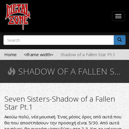
Togg
navig
Skip
Search
to
form
main
Search
content
Home
<iframe width=
Shadow of a Fallen Star Pt.1
SHADOW OF A FALLEN STAR PT.1
Seven Sisters-Shadow of a Fallen
Star Pt.1
Ακούω πολύ, νέα μουσική. Ένας μέσος όρος από αυτά που
θα που αποστπάσουν την προσοχή είναι 5/30. Από αυτά
τα πέντε, θα αγοράσω/επενδύσω στα 2-3. Και το χαίρομαι