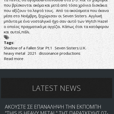
που βρίσκονται ακόμα και μετά από τόσα χρόνια δισκάκια
που αξίζουν τα λεφτά τους. Από τα ακούσματα που έκανα
μέσα στο Νοέμβρη, ξεχώρισαν οι Seven Sisters. Αγγλική
μπάντα με ένα νοσταλγικό ήχο σαν αυτό των Wytch Hazel
ο οποίος πραγματικά με αγγίζει. Κάπως έτσι τα κατάφεραν
και αυτοί,πάλι.
Tags:
Shadow of a Fallen Star Pt.1
Seven Sisters.U.K.
heavy metal
2021
dissonance productions
Read more
about
Seven
Sisters-
Shadow
of
a
LATEST NEWS
Fallen
Star
Pt.1
ΑΚΟΥΣΤΕ ΣΕ ΕΠΑΝΑΛΗΨΗ ΤΗΝ ΕΚΠΟΜΠΗ
"THIS IS HEAVY METAL" ΤΗΣ ΠΑΡΑΣΚΕΥΗΣ 07-