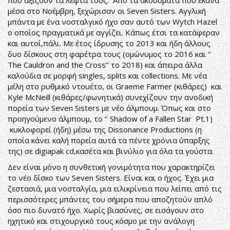
που αξίζουν τα λεφτά τους. Από τα ακούσματα που έκανα
μέσα στο Νοέμβρη, ξεχώρισαν οι Seven Sisters. Αγγλική
μπάντα με ένα νοσταλγικό ήχο σαν αυτό των Wytch Hazel
ο οποίος πραγματικά με αγγίζει. Κάπως έτσι τα κατάφεραν
και αυτοί,πάλι. Με έτος ίδρυσης το 2013 και ήδη άλλους
δυο δίσκους στη φαρέτρα τους (ομώνυμος το 2016 και ‘’
The Cauldron and the Cross’’ το 2018) και άπειρα άλλα
καλούδια σε μορφή singles, splits και collections. Με νέα
μέλη στο ρυθμικό ντουέτο, οι Graeme Farmer (κιθάρες) και
Kyle McNeill (κιθάρες/φωνητικά) συνεχίζουν την ανοδική
πορεία των Seven Sisters με νέο άλμπουμ. Όπως και στο
προηγούμενο άλμπουμ, το ‘’ Shadow of a Fallen Star Pt.1)
κυκλοφορεί (ήδη) μέσω της Dissonance Productions (η
οποία κάνει καλή πορεία αυτά τα πέντε χρόνια ύπαρξης
της) σε digiapak cd,κασέτα και βινύλιο για όλα τα γούστα.
Δεν είναι μόνο η συνθετική γονιμότητα που χαρακτηρίζει
το νέο δίσκο των Seven Sisters. Είναι και ο ήχος. Έχει μια
ζεστασιά, μια νοσταλγία, μια ειλικρίνεια που λείπει από τις
περισσότερες μπάντες του σήμερα που αποζητούν απλό
όσο πιο δυνατό ήχο. Χωρίς βιασύνες, σε εισάγουν στο
ηχητικό και στιχουργικό τους κόσμο με την ανάλογη