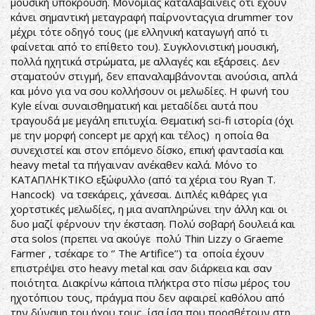
μουσική υπόκρουση. Μονομιάς καταλαβαίνεις ότι έχουν
κάνει σημαντική μεταγραφή παίρνονταςγια drummer τον
μέχρι τότε οδηγό τους (με ελληνική καταγωγή από τι
φαίνεται από το επίθετο του). Συγκλονιστική μουσική,
πολλά ηχητικά στρώματα, με αλλαγές και εξάρσεις. Δεν
σταματούν στιγμή, δεν επαναλαμβάνονται ανούσια, απλά
και μόνο για να σου κολλήσουν οι μελωδίες. Η φωνή του
Kyle είναι συναισθηματική και μεταδίδει αυτά που
τραγουδά με μεγάλη επιτυχία. Θεματική sci-fi ιστορία (όχι
με την μορφή concept με αρχή και τέλος) η οποία θα
συνεχιστεί και στον επόμενο δίσκο, επική φαντασία και
heavy metal τα πήγαιναν ανέκαθεν καλά. Μόνο το
ΚΑΤΑΠΛΗΚΤΙΚΟ εξώφυλλο (από τα χέρια του Ryan T.
Hancock) να τσεκάρεις, χάνεσαι. Διπλές κιθάρες για
χορτστικές μελωδίες, η μια αναπληρώνει την άλλη και οι
δυο μαζί φέρνουν την έκσταση. Πολύ σοβαρή δουλειά και
στα solos (πρεπει να ακούγε πολύ Thin Lizzy ο Graeme
Farmer , τσέκαρε το ‘’ The Artifice’’) τα οποία έχουν
επιστρέψει στο heavy metal και σαν διάρκεια και σαν
ποιότητα. Διακρίνω κάποια πλήκτρα στο πίσω μέρος του
ηχοτόπιου τους, πράγμα που δεν αφαιρεί καθόλου από
την δύναμη του ήχου τους, ίσα ίσα που προσθέτουν στη