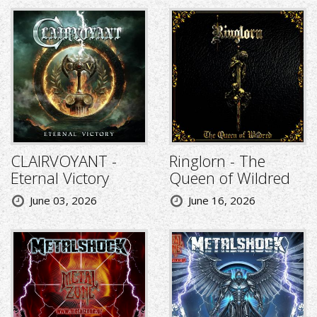
CLAIRVOYANT -
Ringlorn - The
Eternal Victory
Queen of Wildred
June 03, 2026
June 16, 2026