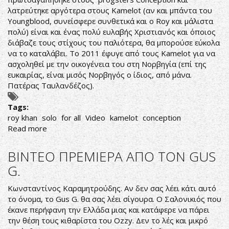
λατρεύτηκε αργότερα στους Kamelot (αν και μπάντα του
Youngblood, συνείσφερε συνθετικά και ο Roy και μάλιστα
πολύ) είναι και ένας πολύ ευλαβής Χριστιανός και όποιος
διάβαζε τους στίχους του παλιότερα, θα μπορούσε εύκολα
να το καταλάβει. Το 2011 έφυγε από τους Kamelot για να
ασχοληθεί με την οικογένεια του στη Νορβηγία (επί της
ευκαιρίας, είναι μισός Νορβηγός ο ίδιος, από μάνα.
Πατέρας Ταυλανδέζος).
Tags:
roy khan
solo
for all
Video
kamelot
conception
Read more
about
ΜΕΓΑΛΗ
ΕΒΔΟΜΑΔΑ
ΒΙΝΤΕΟ ΠΡΕΜΙΕΡΑ ΑΠΟ ΤΟΝ GUS
ΚΑΙ
G.
ΣΤΟ
METAL
Κωνσταντίνος Καραμητρούδης. Αν δεν σας λέει κάτι αυτό
το όνομα, το Gus G. θα σας λέει σίγουρα. Ο Σαλονικιός που
έκανε περήφανη την Ελλάδα μιας και κατάφερε να πάρει
την θέση τους κιθαρίστα του Ozzy. Δεν το λές και μικρό