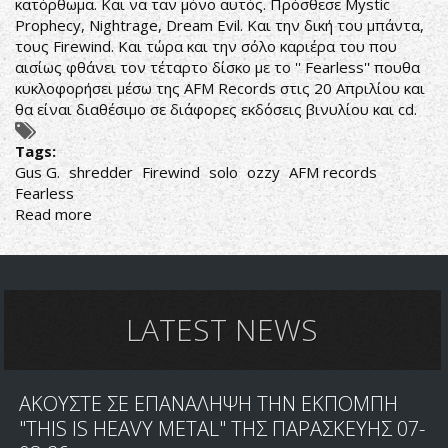
κατόρθωμα. Και να ταν μόνο αυτός. Πρόσθεσε Mystic
Prophecy, Nightrage, Dream Evil. Και την δική του μπάντα,
τους Firewind. Και τώρα και την σόλο καριέρα του που
αισίως φθάνει τον τέταρτο δίσκο με το '' Fearless'' πουθα
κυκλοφορήσει μέσω της AFM Records στις 20 Απριλίου και
θα είναι διαθέσιμο σε διάφορες εκδόσεις βινυλίου και cd.
Tags:
Gus G.
shredder
Firewind
solo
ozzy
AFM records
Fearless
Read more
about
ΒΙΝΤΕΟ
ΠΡΕΜΙΕΡΑ
ΑΠΟ
ΤΟΝ
GUS
LATEST NEWS
G.
ΑΚΟΥΣΤΕ ΣΕ ΕΠΑΝΑΛΗΨΗ ΤΗΝ ΕΚΠΟΜΠΗ
"THIS IS HEAVY METAL" ΤΗΣ ΠΑΡΑΣΚΕΥΗΣ 07-