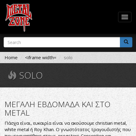
Togg
navig
Skip
Search
to
form
main
Search
content
Home
<iframe width=
solo
SOLO
ΜΕΓΑΛΗ ΕΒΔΟΜΑΔΑ ΚΑΙ ΣΤΟ
METAL
Πάσχα είναι, ευκαιρία είναι να ακούσουμε christian metal,
white metal ή Roy Khan. Ο γνωστότατος τραγουδιστής που
πρωτοαγαπήθηκε στους progsters Conception και