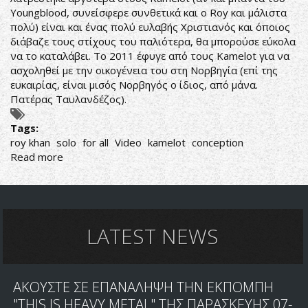
Youngblood, συνείσφερε συνθετικά και ο Roy και μάλιστα
πολύ) είναι και ένας πολύ ευλαβής Χριστιανός και όποιος
διάβαζε τους στίχους του παλιότερα, θα μπορούσε εύκολα
να το καταλάβει. Το 2011 έφυγε από τους Kamelot για να
ασχοληθεί με την οικογένεια του στη Νορβηγία (επί της
ευκαιρίας, είναι μισός Νορβηγός ο ίδιος, από μάνα.
Πατέρας Ταυλανδέζος).
Tags:
roy khan
solo
for all
Video
kamelot
conception
Read more
about
ΜΕΓΑΛΗ
ΕΒΔΟΜΑΔΑ
ΚΑΙ
ΣΤΟ
METAL
LATEST NEWS
ΑΚΟΥΣΤΕ ΣΕ ΕΠΑΝΑΛΗΨΗ ΤΗΝ ΕΚΠΟΜΠΗ
"THIS IS HEAVY METAL" ΤΗΣ ΠΑΡΑΣΚΕΥΗΣ 07-