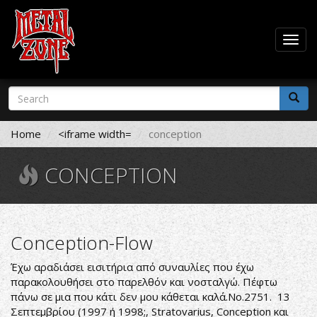
Togg
navig
Skip
Search
to
form
main
Search
content
Home
<iframe width=
conception
CONCEPTION
Conception-Flow
Έχω αραδιάσει εισιτήρια από συναυλίες που έχω
παρακολουθήσει στο παρελθόν και νοσταλγώ. Πέφτω
πάνω σε μια που κάτι δεν μου κάθεται καλά.Νο.2751. 13
Σεπτεμβρίου (1997 ή 1998;, Stratovarius, Conception και