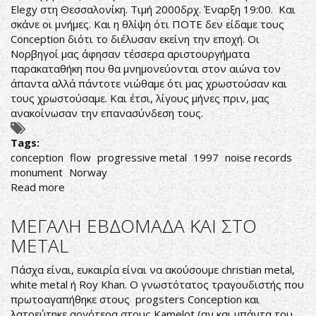
Elegy στη Θεσσαλονίκη. Τιμή 2000δρχ. Έναρξη 19:00. Και
σκάνε οι μνήμες. Και η θλίψη ότι ΠΟΤΕ δεν είδαμε τους
Conception διότι το διέλυσαν εκείνη την εποχή. Οι
Νορβηγοί μας άφησαν τέσσερα αριστουργήματα
παρακαταθήκη που θα μνημονεύονται στον αιώνα τον
άπαντα αλλά πάντοτε νιώθαμε ότι μας χρωστούσαν και
τους χρωστούσαμε. Και έτσι, λίγους μήνες πριν, μας
ανακοίνωσαν την επανασύνδεση τους.
Tags:
conception
flow
progressive metal
1997
noise records
monument
Norway
Read more
about
Conception-
Flow
ΜΕΓΑΛΗ ΕΒΔΟΜΑΔΑ ΚΑΙ ΣΤΟ
METAL
Πάσχα είναι, ευκαιρία είναι να ακούσουμε christian metal,
white metal ή Roy Khan. Ο γνωστότατος τραγουδιστής που
πρωτοαγαπήθηκε στους progsters Conception και
λατρεύτηκε αργότερα στους Kamelot (αν και μπάντα του