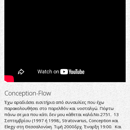
1997
VHSRIP
Conception-Flow
Έχω αραδιάσει εισιτήρια από συναυλίες που έχω
παρακολουθήσει στο παρελθόν και νοσταλγώ. Πέφτω
πάνω σε μια που κάτι δεν μου κάθεται καλά.Νο.2751. 13
Σεπτεμβρίου (1997 ή 1998;, Stratovarius, Conception και
Elegy στη Θεσσαλονίκη. Τιμή 2000δρχ. Έναρξη 19:00. Και