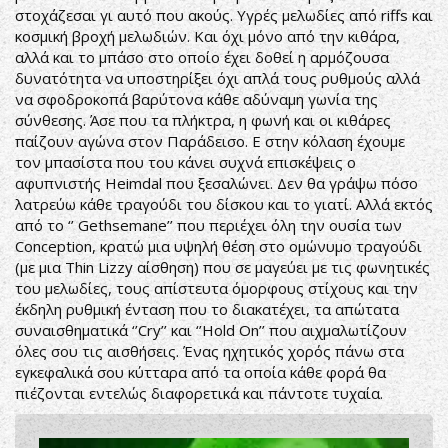
στοχάζεσαι γι αυτό που ακούς. Υγρές μελωδίες από riffs και
κοσμική βροχή μελωδιών. Και όχι μόνο από την κιθάρα,
αλλά και το μπάσο στο οποίο έχει δοθεί η αρμόζουσα
δυνατότητα να υποστηρίξει όχι απλά τους ρυθμούς αλλά
να σφοδροκοπά βαρύτονα κάθε αδύναμη γωνία της
σύνθεσης. Άσε που τα πλήκτρα, η φωνή και οι κιθάρες
παίζουν αγώνα στον Παράδεισο. Ε στην κόλαση έχουμε
τον μπασίστα που του κάνει συχνά επισκέψεις ο
αφυπνιστής Heimdal που ξεσαλώνει. Δεν θα γράψω πόσο
λατρεύω κάθε τραγούδι του δίσκου και το γιατί. Αλλά εκτός
από το ‘’ Gethsemane’’ που περιέχει όλη την ουσία των
Conception, κρατώ μια υψηλή θέση στο ομώνυμο τραγούδι
(με μια Thin Lizzy αίσθηση) που σε μαγεύει με τις φωνητικές
του μελωδίες, τους απίστευτα όμορφους στίχους και την
έκδηλη ρυθμική ένταση που το διακατέχει, τα απώτατα
συναισθηματικά ‘’Cry’’ και ‘’Hold On’’ που αιχμαλωτίζουν
όλες σου τις αισθήσεις. Ένας ηχητικός χορός πάνω στα
εγκεφαλικά σου κύτταρα από τα οποία κάθε φορά θα
πιέζονται εντελώς διαφορετικά και πάντοτε τυχαία.