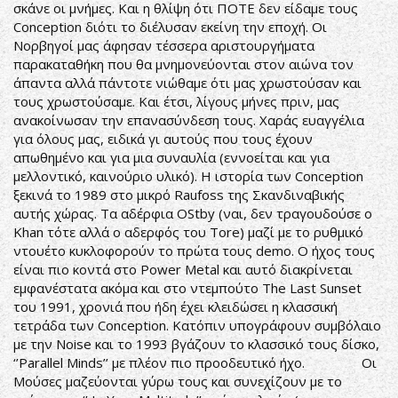
σκάνε οι μνήμες. Και η θλίψη ότι ΠΟΤΕ δεν είδαμε τους
Conception διότι το διέλυσαν εκείνη την εποχή. Οι
Νορβηγοί μας άφησαν τέσσερα αριστουργήματα
παρακαταθήκη που θα μνημονεύονται στον αιώνα τον
άπαντα αλλά πάντοτε νιώθαμε ότι μας χρωστούσαν και
τους χρωστούσαμε. Και έτσι, λίγους μήνες πριν, μας
ανακοίνωσαν την επανασύνδεση τους. Χαράς ευαγγέλια
για όλους μας, ειδικά γι αυτούς που τους έχουν
απωθημένο και για μια συναυλία (εννοείται και για
μελλοντικό, καινούριο υλικό). Η ιστορία των Conception
ξεκινά το 1989 στο μικρό Raufoss της Σκανδιναβικής
αυτής χώρας. Τα αδέρφια OStby (ναι, δεν τραγουδούσε ο
Khan τότε αλλά ο αδερφός του Tore) μαζί με το ρυθμικό
ντουέτο κυκλοφορούν το πρώτα τους demo. Ο ήχος τους
είναι πιο κοντά στο Power Metal και αυτό διακρίνεται
εμφανέστατα ακόμα και στο ντεμπούτο The Last Sunset
του 1991, χρονιά που ήδη έχει κλειδώσει η κλασσική
τετράδα των Conception. Κατόπιν υπογράφουν συμβόλαιο
με την Noise και το 1993 βγάζουν το κλασσικό τους δίσκο,
‘’Parallel Minds’’ με πλέον πιο προοδευτικό ήχο. Οι
Μούσες μαζεύονται γύρω τους και συνεχίζουν με το