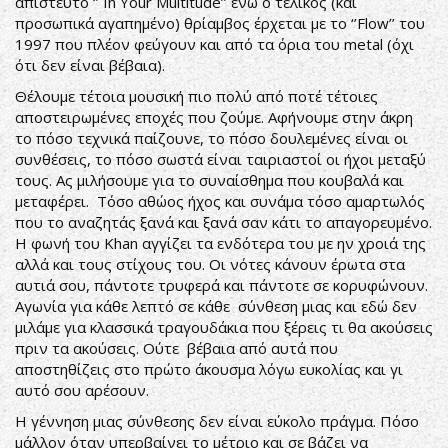
απίστευτο ‘’ In Your Multitude’’ ενώ ο τελικός (και
προσωπικά αγαπημένο) θρίαμβος έρχεται με το ‘’Flow’’ του
1997 που πλέον φεύγουν και από τα όρια του metal (όχι
ότι δεν είναι βέβαια).
Θέλουμε τέτοια μουσική πιο πολύ από ποτέ τέτοιες
αποστειρωμένες εποχές που ζούμε. Αφήνουμε στην άκρη
το πόσο τεχνικά παίζουνε, το πόσο δουλεμένες είναι οι
συνθέσεις, το πόσο σωστά είναι ταιριαστοί οι ήχοι μεταξύ
τους. Ας μιλήσουμε για το συναίσθημα που κουβαλά και
μεταφέρει. Τόσο αθώος ήχος και συνάμα τόσο αμαρτωλός
που το αναζητάς ξανά και ξανά σαν κάτι το απαγορευμένο.
Η φωνή του Khan αγγίζει τα ενδότερα του με ην χροιά της
αλλά και τους στίχους του. Οι νότες κάνουν έρωτα στα
αυτιά σου, πάντοτε τρυφερά και πάντοτε σε κορυφώνουν.
Αγωνία για κάθε λεπτό σε κάθε σύνθεση μιας και εδώ δεν
μιλάμε για κλασσικά τραγουδάκια που ξέρεις τι θα ακούσεις
πριν τα ακούσεις. Ούτε βέβαια από αυτά που
αποστηθίζεις στο πρώτο άκουσμα λόγω ευκολίας και γι
αυτό σου αρέσουν.
Η γέννηση μιας σύνθεσης δεν είναι εύκολο πράγμα. Πόσο
μάλλον όταν υπερβαίνει το μέτριο και σε βάζει να