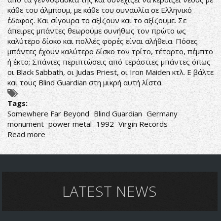
κάθε του άλμπουμ, με κάθε του συναυλία σε Ελληνικό
έδαφος. Και σίγουρα το αξίζουν και το αξίζουμε. Σε
άπειρες μπάντες θεωρούμε συνήθως τον πρώτο ως
καλύτερο δίσκο και πολλές φορές είναι αλήθεια. Πόσες
μπάντες έχουν καλύτερο δίσκο τον τρίτο, τέταρτο, πέμπτο
ή έκτο; Σπάνιες περιπτώσεις από τεράστιες μπάντες όπως
οι Black Sabbath, οι Judas Priest, οι Iron Maiden κτλ. Ε βάλτε
και τους Blind Guardian στη μικρή αυτή λίστα.
Tags:
Somewhere Far Beyond
Blind Guardian
Germany
monument
power metal
1992
Virgin Records
Read more
about
Blind
Guardian-
Somewhere
Far
Beyond
LATEST NEWS