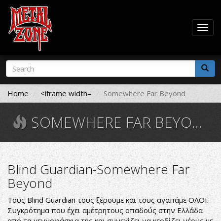
Togg
navig
Skip
Search
to
form
main
Search
content
Home
<iframe width=
Somewhere Far Beyond
SOMEWHERE FAR BEYOND
Blind Guardian-Somewhere Far
Beyond
Τους Blind Guardian τους ξέρουμε και τους αγαπάμε ΟΛΟΙ.
Συγκρότημα που έχει αμέτρητους οπαδούς στην Ελλάδα
από τα γεννοφάσκια της και συνεχίζει να κερδίζει νέους με