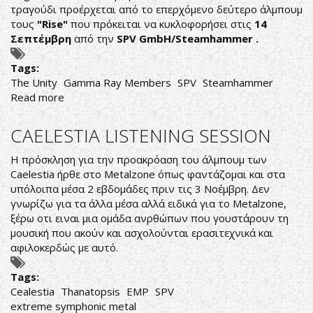
τραγούδι προέρχεται από το επερχόμενο δεύτερο άλμπουμ
τους
"Rise"
που πρόκειται να κυκλοφορήσει στις
14
Σεπτέμβρη
από την
SPV GmbH/Steamhammer .
Tags:
The Unity
Gamma Ray Members
SPV
Steamhammer
Read more
about
THE
UNITY
CAELESTIA LISTENING SESSION
ΝΕΟ
SINGLE
Η πρόσκληση για την προακρόαση του άλμπουμ των
Caelestia ήρθε στο Metalzone όπως φαντάζομαι και στα
υπόλοιπα μέσα 2 εβδομάδες πριν τις 3 Νοέμβρη. Δεν
γνωρίζω για τα άλλα μέσα αλλά ειδικά για το Metalzone,
ξέρω οτι ειναι μια ομάδα ανρθώπων που γουστάρουν τη
μουσική που ακούν και ασχολούνται ερασιτεχνικά και
αφιλοκερδώς με αυτό.
Tags:
Cealestia
Thanatopsis
EMP
SPV
extreme symphonic metal