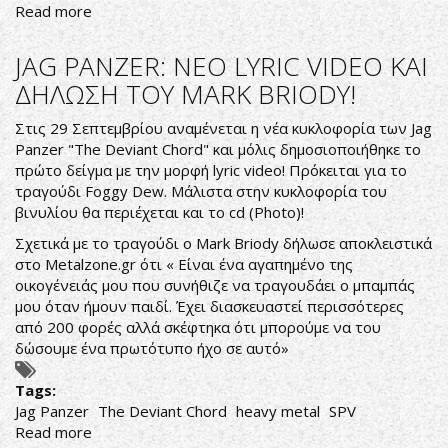
Read more
about
CAELESTIA
LISTENING
JAG PANZER: ΝΕΟ LYRIC VIDEO ΚΑΙ
SESSION
ΔΗΛΩΣΗ ΤΟΥ MARK BRIODY!
Στις 29 Σεπτεμβρίου αναμένεται η νέα κυκλοφορία των Jag
Panzer "The Deviant Chord" και μόλις δημοσιοποιήθηκε το
πρώτο δείγμα με την μορφή lyric video! Πρόκειται για το
τραγούδι Foggy Dew. Μάλιστα στην κυκλοφορία του
βινυλίου θα περιέχεται και το cd (Photo)!
Σχετικά με το τραγούδι ο Mark Briody δήλωσε αποκλειστικά
στο Metalzone.gr ότι « Είναι ένα αγαπημένο της
οικογένειάς μου που συνήθιζε να τραγουδάει ο μπαμπάς
μου όταν ήμουν παιδί. Έχει διασκευαστεί περισσότερες
από 200 φορές αλλά σκέφτηκα ότι μπορούμε να του
δώσουμε ένα πρωτότυπο ήχο σε αυτό»
Tags:
Jag Panzer
The Deviant Chord
heavy metal
SPV
Read more
about