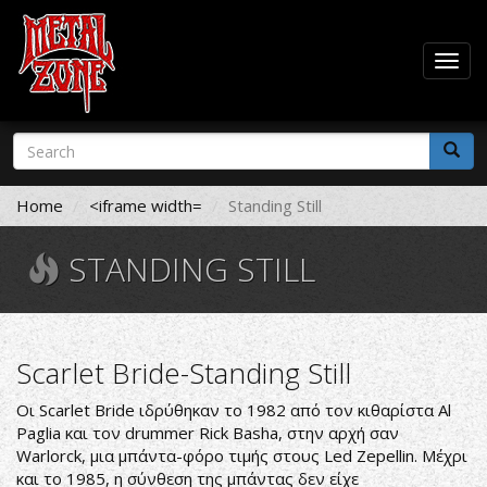
Togg
navig
Skip
Search
to
form
main
Search
content
Home
<iframe width=
Standing Still
STANDING STILL
Scarlet Bride-Standing Still
Οι Scarlet Bride ιδρύθηκαν το 1982 από τον κιθαρίστα Al
Paglia και τον drummer Rick Basha, στην αρχή σαν
Warlorck, μια μπάντα-φόρο τιμής στους Led Zepellin. Μέχρι
και το 1985, η σύνθεση της μπάντας δεν είχε