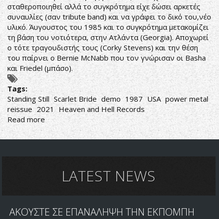
σταθεροποιηθεί αλλά το συγκρότημα είχε δώσει αρκετές
συναυλίες (σαν tribute band) και να γράφει το δικό του,νέο
υλικό. Άυγουστος του 1985 και το συγκρότημα μετακομίζει
τη βάση του νοτιότερα, στην Ατλάντα (Georgia). Αποχωρεί
ο τότε τραγουδιστής τους (Corky Stevens) και την θέση
του παίρνει ο Bernie McNabb που τον γνώρισαν οι Basha
και Friedel (μπάσο).
Tags:
Standing Still
Scarlet Bride
demo
1987
USA
power metal
reissue
2021
Heaven and Hell Records
Read more
about
Scarlet
Bride-
Standing
Still
LATEST NEWS
ΑΚΟΥΣΤΕ ΣΕ ΕΠΑΝΑΛΗΨΗ ΤΗΝ ΕΚΠΟΜΠΗ