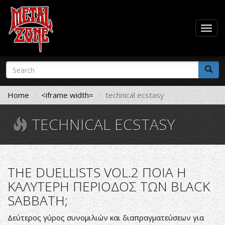
Togg
navig
Skip
Search
to
form
main
Search
content
Home
<iframe width=
technical ecstasy
TECHNICAL ECSTASY
THE DUELLISTS VOL.2 ΠΟΙΑ Η
ΚΑΛΥΤΕΡΗ ΠΕΡΙΟΔΟΣ ΤΩΝ BLACK
SABBATH;
Δεύτερος γύρος συνομιλιών και διαπραγματεύσεων για