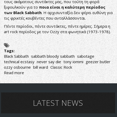
τους ακάματους συντάκτες μας, που τούτη τη φορά
ξιφουλκούν για το
ποια είναι η καλύτερη περίοδος
των
Black
Sabbath
. Η αρχισυνταξία δεν φέρει ευθύνη για
τις φρικτές κουβέντες που ανταλλάσσονται.
Πέντε περίοδοι, πέντε συντάκτες, πέντε ημέρες. Σήμερα η
art rock περίοδος με τον Ozzy στα φωνητικά (1973-1978).
Tags:
Black Sabbath
sabbath bloody sabbath
sabotage
technical ecstasy
never say die
tony iommi
geezer butler
ozzy osbourne
bill ward
Classic Rock
Read more
about
THE
DUELLISTS
VOL.2
ΠΟΙΑ
Η
LATEST NEWS
ΚΑΛΥΤΕΡΗ
ΠΕΡΙΟΔΟΣ
ΤΩΝ