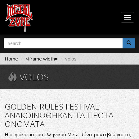
Togg
navig
Skip
Search
to
form
main
Search
content
Home
<iframe width=
volos
VOLOS
GOLDEN RULES FESTIVAL:
ΑΝΑΚΟΙΝΩΘΗΚΑΝ ΤΑ ΠΡΩΤΑ
ΟΝΟΜΑΤΑ
Η αφρόκρεμα του ελληνικού Metal δίνει ραντεβού για τις