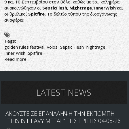
9 και 10 Σεπτεμβρίου στον Βόλο, καθώς με το... καλημέρα
ανακοινώθηκαν οι
SepticFlesh
,
Nightrage
,
InnerWish
και
οι θρυλικοί
Spitfire.
Το δελτίο τύπου της διοργάνωσης
αναφέρει:
Tags:
golden rules festival
volos
Septic Flesh
nightrage
Inner Wish
Spitfire
Read more
about
GOLDEN
RULES
FESTIVAL:
ΑΝΑΚΟΙΝΩΘΗΚΑΝ
ΤΑ
LATEST NEWS
ΠΡΩΤΑ
ΟΝΟΜΑΤΑ
ΑΚΟΥΣΤΕ ΣΕ ΕΠΑΝΑΛΗΨΗ ΤΗΝ ΕΚΠΟΜΠΗ
"THIS IS HEAVY METAL" ΤΗΣ ΤΡΙΤΗΣ 04-08-26