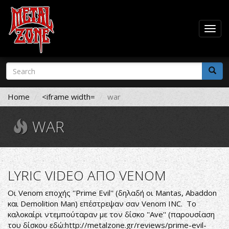
Togg
navig
Skip
Search
to
form
main
Search
content
Home
<iframe width=
war
WAR
LYRIC VIDEO ΑΠΟ VENOM
Οι Venom εποχής ''Prime Evil'' (δηλαδή οι Mantas, Abaddon
και Demolition Man) επέστρεψαν σαν Venom INC. Το
καλοκαίρι ντεμπούταραν με τον δίσκο ''Ave'' (παρουσίαση
του δίσκου εδώ:
http://metalzone.gr/reviews/prime-evil-