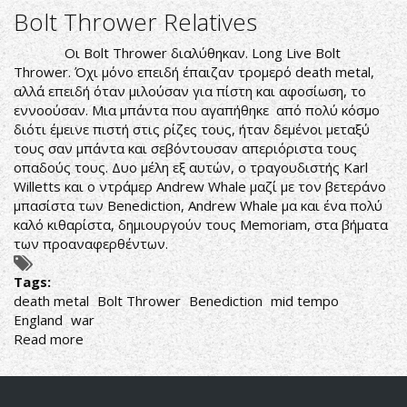
METAL
Bolt Thrower Relatives
IS
WAR
Οι Bolt Thrower διαλύθηκαν. Long Live Bolt
Thrower. Όχι μόνο επειδή έπαιζαν τρομερό death metal,
αλλά επειδή όταν μιλούσαν για πίστη και αφοσίωση, το
εννοούσαν. Μια μπάντα που αγαπήθηκε από πολύ κόσμο
διότι έμεινε πιστή στις ρίζες τους, ήταν δεμένοι μεταξύ
τους σαν μπάντα και σεβόντουσαν απεριόριστα τους
οπαδούς τους. Δυο μέλη εξ αυτών, ο τραγουδιστής Karl
Willetts και ο ντράμερ Andrew Whale μαζί με τον βετεράνο
μπασίστα των Benediction, Andrew Whale μα και ένα πολύ
καλό κιθαρίστα, δημιουργούν τους Memoriam, στα βήματα
των προαναφερθέντων.
Tags:
death metal
Bolt Thrower
Benediction
mid tempo
England
war
Read more
about
Bolt
Thrower
Relatives