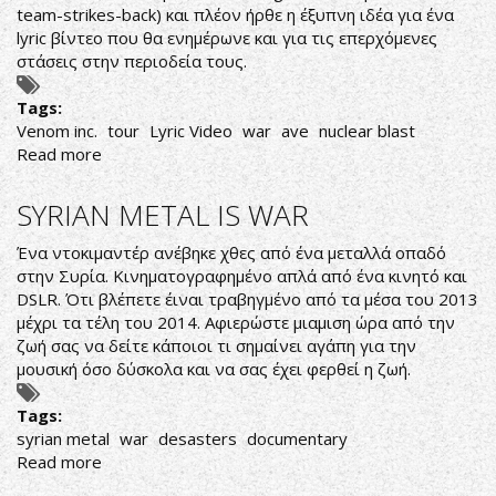
team-strikes-back
) και πλέον ήρθε η έξυπνη ιδέα για ένα
lyric βίντεο που θα ενημέρωνε και για τις επερχόμενες
στάσεις στην περιοδεία τους.
Tags:
Venom inc.
tour
Lyric Video
war
ave
nuclear blast
Read more
about
LYRIC
VIDEO
SYRIAN METAL IS WAR
ΑΠΟ
VENOM
Ένα ντοκιμαντέρ ανέβηκε χθες από ένα μεταλλά οπαδό
στην Συρία. Κινηματογραφημένο απλά από ένα κινητό και
DSLR. Ότι βλέπετε έιναι τραβηγμένο από τα μέσα του 2013
μέχρι τα τέλη του 2014. Αφιερώστε μιαμιση ώρα από την
ζωή σας να δείτε κάποιοι τι σημαίνει αγάπη για την
μουσική όσο δύσκολα και να σας έχει φερθεί η ζωή.
Tags:
syrian metal
war
desasters
documentary
Read more
about
SYRIAN