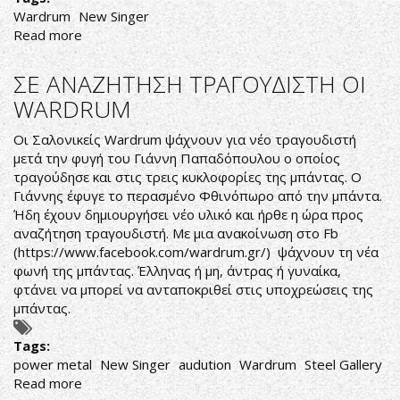
Wardrum
New Singer
Read more
about
WARDRUM
ΑΝΑΚΟΙΝΩΣΑΝ
ΣΕ ΑΝΑΖΗΤΗΣΗ ΤΡΑΓΟΥΔΙΣΤΗ ΟΙ
ΤΟ
WARDRUM
ΝΕΟ
ΤΡΑΓΟΥΔΙΣΤΗ!
Οι Σαλονικείς Wardrum ψάχνουν για νέο τραγουδιστή
μετά την φυγή του Γιάννη Παπαδόπουλου ο οποίος
τραγούδησε και στις τρεις κυκλοφορίες της μπάντας. Ο
Γιάννης έφυγε το περασμένο Φθινόπωρο από την μπάντα.
Ήδη έχουν δημιουργήσει νέο υλικό και ήρθε η ώρα προς
αναζήτηση τραγουδιστή. Με μια ανακοίνωση στο Fb
(
https://www.facebook.com/wardrum.gr/
) ψάχνουν τη νέα
φωνή της μπάντας. Έλληνας ή μη, άντρας ή γυναίκα,
φτάνει να μπορεί να ανταποκριθεί στις υποχρεώσεις της
μπάντας.
Tags:
power metal
New Singer
audution
Wardrum
Steel Gallery
Read more
about