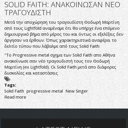
ΑΝΑΖΗΤΗΣΗ
SOLID FAITH: ΑΝΑΚΟΙΝΩΣΑΝ ΝΕΟ
ΤΡΑΓΟΥΔΙΣΤΗ
ΤΡΑΓΟΥΔΙΣΤΗ
ΟΙ
WARDRUM
Μετά την αποχώρηση του τραγουδίστη Θοδωρή Μαρτίνη
από τους Lightfold αναμέναμε ότι θα υπήρχε ένα επόμενο
δημιουργικό βήμα από μέρος του και όντως οι εξελίξεις δεν
άργησαν να έρθουν. Όπως χαρακτηριστικά αναφέρει το
δελτίο τύπου που λάβαλμε από τους Solid Faith:
"Το Progressive metal σχημα των Solid Faith απο Αθήνα
ανακοίνωσε σαν νέο τραγουδιστή τους τον Θοδωρή
Μαρτίνη (ex Lightfold). Οι Solid Faith μετά απο διάφορες
δυσκολίες και καταστάσεις
Tags:
Solid Faith
progressive metal
New Singer
Read more
about
SOLID
FAITH:
ΑΝΑΚΟΙΝΩΣΑΝ
ΝΕΟ
ΤΡΑΓΟΥΔΙΣΤΗ