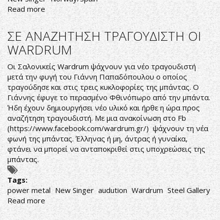
Read more
about
ΝΕΟΣ
ΔΙΣΚΟΣ
ΣΕ ΑΝΑΖΗΤΗΣΗ ΤΡΑΓΟΥΔΙΣΤΗ ΟΙ
ΓΙΑ
WARDRUM
ΤΟΥΣ
TNT
Οι Σαλονικείς Wardrum ψάχνουν για νέο τραγουδιστή
μετά την φυγή του Γιάννη Παπαδόπουλου ο οποίος
τραγούδησε και στις τρεις κυκλοφορίες της μπάντας. Ο
Γιάννης έφυγε το περασμένο Φθινόπωρο από την μπάντα.
Ήδη έχουν δημιουργήσει νέο υλικό και ήρθε η ώρα προς
αναζήτηση τραγουδιστή. Με μια ανακοίνωση στο Fb
(
https://www.facebook.com/wardrum.gr/
) ψάχνουν τη νέα
φωνή της μπάντας. Έλληνας ή μη, άντρας ή γυναίκα,
φτάνει να μπορεί να ανταποκριθεί στις υποχρεώσεις της
μπάντας.
Tags:
power metal
New Singer
audution
Wardrum
Steel Gallery
Read more
about
ΣΕ