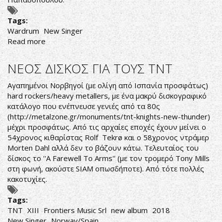
Tags:
Wardrum
New Singer
Read more
about
WARDRUM
ΑΝΑΚΟΙΝΩΣΑΝ
ΝΕΟΣ ΔΙΣΚΟΣ ΓΙΑ ΤΟΥΣ TNT
ΤΟ
ΝΕΟ
Αγαπημένοι Νορβηγοί (με ολίγη από Ισπανία προσφάτως)
ΤΡΑΓΟΥΔΙΣΤΗ!
hard rockers/heavy metallers, με ένα μακρύ δισκογραφικό
κατάλογο που ενέπνευσε γενιές από τα 80ς
(
http://metalzone.gr/monuments/tnt-knights-new-thunder
)
μέχρι προσφάτως. Από τις αρχαίες εποχές έχουν μείνει ο
54χρονος κιθαρίστας Rolf Tekrø και ο 58χρονος ντράμερ
Morten Dahl αλλά δεν το βάζουν κάτω. Τελευταίος του
δίσκος το ''A Farewell To Arms'' (με τον τρομερό Tony Mills
στη φωνή, ακούστε SIAM οπωσδήποτε). Από τότε πολλές
κακοτυχίες.
Tags:
TNT
XIII
Frontiers Music Srl
new album
2018
New Singer
Norway/Spain