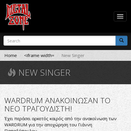
Togg
navig
Skip
Search
to
form
main
Search
content
Home
<iframe width=
New Singer
NEW SINGER
WARDRUM ΑΝΑΚΟΙΝΩΣΑΝ ΤΟ
ΝΕΟ ΤΡΑΓΟΥΔΙΣΤΗ!
Έχει περάσει αρκετός καιρός από την ανακοίνωση των
WARDRUM για την αποχώρηση του Γιάννη
Παπαδόπουλου.