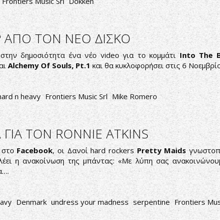
Frontiers Music Srl
Dokken
P ΑΠΟ ΤΟΝ ΝΕΟ ΔΙΣΚΟ
την δημοσιότητα ένα νέο video για το κομμάτι
Into The B
ται
Alchemy Of Souls, Pt.1
και θα κυκλοφορήσει στις 6 Νοεμβρί
hard n heavy
Frontiers Music Srl
Mike Romero
 ΓΙΑ ΤΟΝ RONNIE ATKINS
ς στο
Facebook
, οι Δανοί hard rockers
Pretty Maids
γνωστοπο
λέει η ανακοίνωση της μπάντας: «Με λύπη σας ανακοινώνου
α….
eavy
Denmark
undress your madness
serpentine
Frontiers Mus