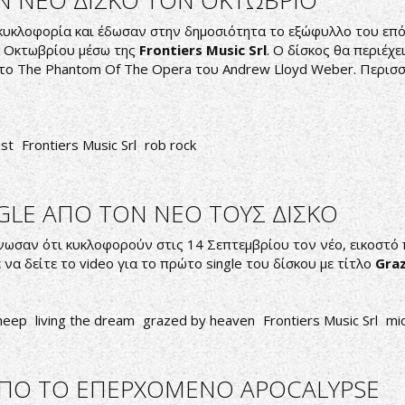
ΥΝ ΝΕΟ ΔΙΣΚΟ ΤΟΝ ΟΚΤΩΒΡΙΟ
κυκλοφορία και έδωσαν στην δημοσιότητα το εξώφυλλο του επ
2 Οκτωβρίου μέσω της
Frontiers Music Srl
. Ο δίσκος θα περιέχε
 το The Phantom Of The Opera του Andrew Lloyd Weber. Περισσ
ast
Frontiers Music Srl
rob rock
GLE ΑΠΟ ΤΟΝ ΝΕΟ ΤΟΥΣ ΔΙΣΚΟ
ωσαν ότι κυκλοφορούν στις 14 Σεπτεμβρίου τον νέο, εικοστό π
 να δείτε το video για το πρώτο single του δίσκου με τίτλο
Gra
 heep
living the dream
grazed by heaven
Frontiers Music Srl
mi
O ΑΠΟ ΤΟ ΕΠΕΡΧΟΜΕΝΟ APOCALYPSE