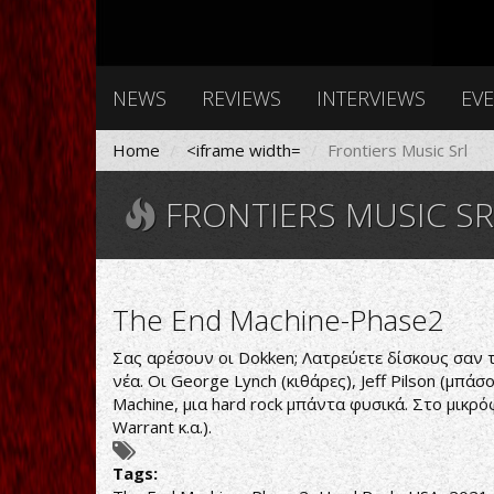
NEWS
REVIEWS
INTERVIEWS
EV
Home
<iframe width=
Frontiers Music Srl
FRONTIERS MUSIC SR
The End Machine-Phase2
Σας αρέσουν οι Dokken; Λατρεύετε δίσκους σαν το ‘
νέα. Οι George Lynch (κιθάρες), Jeff Pilson (μπά
Machine, μια hard rock μπάντα φυσικά. Στο μικρ
Warrant κ.α.).
Tags: