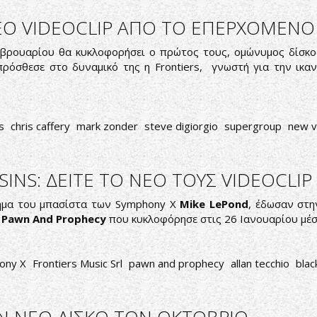
Ο ΝΕΟ VIDEOCLIP ΑΠΟ ΤΟ ΕΠΕΡΧΟΜΕ
βρουαρίου θα κυκλοφορήσει ο πρώτος τους, ομώνυμος δίσκο
πρόσθεσε στο δυναμικό της η Frontiers, γνωστή για την ικ
s
chris caffery
mark zonder
steve digiorgio
supergroup
new v
SINS: ΔΕΙΤΕ ΤΟ ΝΕΟ ΤΟΥΣ VIDEOCLIP
ημα του μπασίστα των Symphony X
Mike LePond
, έδωσαν στη
ο
Pawn And Prophecy
που κυκλοφόρησε στις 26 Ιανουαρίου μέ
ony X
Frontiers Music Srl
pawn and prophecy
allan tecchio
blac