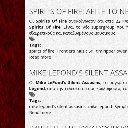
PRETTY
MAIDS:
SPIRITS OF FIRE: ΔΕΙΤΕ Τ
ΑΣΧΗΜΑ
ΝΕΑ
Οι
Spirits Of Fire
ανακοίνωσαν ότι στις 22 Φε
ΓΙΑ
Spirits Of Fire
; Είναι το νέο supergroup που 
ΤΟΝ
εξαιρετικούς και καταξιωμένους μουσικούς.
RONNIE
ATKINS
Tags:
spirits of fire
Frontiers Music Srl
tim ripper owen
Read more
about
SPIRITS
OF
MIKE LEPOND'S SILENT ASSA
FIRE:
ΔΕΙΤΕ
Οι
Mike LePond’s Silent Assasins
, το συγκρότ
ΤΟ
Legend
, από την τελευταία τους κυκλοφορία, τ
ΝΕΟ
VIDEOCLIP
Tags:
ΑΠΟ
mike lepond's silent assasins
mike lepond
Symph
ΤΟ
Read more
about
ΕΠΕΡΧΟΜΕΝΟ
MIKE
ΝΤΕΜΠΟΥΤΟ
LEPOND'S