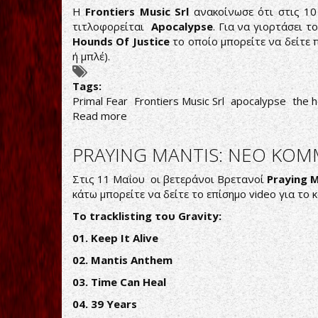
ΠΡΩΤΟ
Η
Frontiers Music Srl
ανακοίνωσε ότι στις 10
SINGLE
τιτλοφορείται
Apocalypse
. Για να γιορτάσει 
ΑΠΟ
Hounds Of Justice
το οποίο μπορείτε να δείτε 
ΤΟΝ
ή μπλέ).
ΝΕΟ
ΤΟΥΣ
Tags:
ΔΙΣΚΟ
Primal Fear
Frontiers Music Srl
apocalypse
the h
Read more
about
PRIMAL
FEAR:
PRAYING MANTIS: ΝΕΟ ΚΟΜ
LYRIC
VIDEO
Στις 11 Μαΐου οι βετεράνοι Βρετανοί
Praying M
ΑΠΟ
κάτω μπορείτε να δείτε το επίσημο video για το 
ΤΟ
Το tracklisting του Gravity:
ΕΠΕΡΧΟΜΕΝΟ
APOCALYPSE
01. Keep It Alive
02. Mantis Anthem
03. Time Can Heal
04. 39 Years