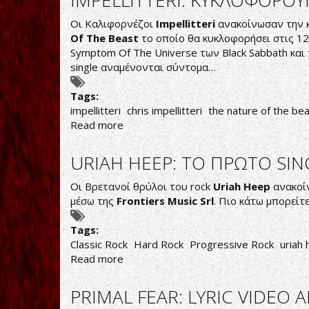
IMPELLITTERI: ΚΥΚΛΟΦΟΡΟ
ΤΟΥΣ
SILENT
ASSASINS:
Οι Καλιφορνέζοι
Impellitteri
ανακοίνωσαν την 
ΔΕΙΤΕ
Of The Beast
το οποίο θα κυκλοφορήσει στις 1
ΤΟ
Symptom Of The Universe των Black Sabbath και
ΝΕΟ
single αναμένονται σύντομα…
ΤΟΥΣ
VIDEOCLIP
Tags:
impellitteri
chris impellitteri
the nature of the be
Read more
about
IMPELLITTERI:
ΚΥΚΛΟΦΟΡΟΥΝ
URIAH HEEP: ΤΟ ΠΡΩΤΟ SIN
ΝΕΟ
ΔΙΣΚΟ
Οι Βρετανοί θρύλοι του rock
Uriah Heep
ανακοίν
ΤΟΝ
μέσω της
Frontiers Music Srl
. Πιο κάτω μπορείτε
ΟΚΤΩΒΡΙΟ
Tags:
Classic Rock
Hard Rock
Progressive Rock
uriah
Read more
about
URIAH
HEEP:
PRIMAL FEAR: LYRIC VIDE
ΤΟ