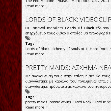
The End Machine
Phase2
Hard Rock
USA
2021
Read more
about
The
End
LORDS OF BLACK: VIDEOCLI
Machine-
Phase2
Οι Ισπανοί metallers
Lords Of Black
έδωσαν σ
επερχόμενο τους δίσκο ο οποίος θα τιτλοφορεί
Tags:
Lords of Black
alchemy of souls pt.1
Hard Rock
Read more
about
LORDS
OF
PRETTY MAIDS: ΑΣΧΗΜΑ ΝΕΑ
BLACK:
VIDEOCLIP
Με ανακοίνωσή τους στην επίσημη σελίδα του
ΑΠΟ
διαγνώστηκε με καρκίνο του πνεύμονα. Όπως 
ΤΟΝ
διαγνώστηκε πρόσφατα με καρκίνο του πνεύμον
ΝΕΟ
ΔΙΣΚΟ
Tags:
pretty maids
ronnie atkins
Hard Rock
Hard n' h
Read more
about