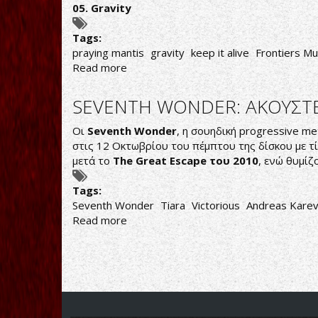
05. Gravity
Tags:
praying mantis
gravity
keep it alive
Frontiers Mus
Read more
about
PRAYING
MANTIS:
SEVENTH WONDER: ΑΚΟΥΣΤ
ΝΕΟ
ΚΟΜΜΑΤΙ
Οι
Seventh Wonder
, η σουηδική progressive m
ΑΠΟ
στις 12 Οκτωβρίου του πέμπτου της δίσκου με τ
ΤΟ
μετά το
The Great Escape του 2010
, ενώ θυμίζ
ΕΠΕΡΧΟΜΕΝΟ
GRAVITY
Tags:
Seventh Wonder
Tiara
Victorious
Andreas Karev
Read more
about
SEVENTH
WONDER:
ΑΚΟΥΣΤΕ
ΚΟΜΜΑΤΙ
ΑΠΟ
ΤΟΝ