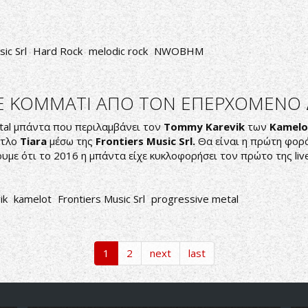
ic Srl
Hard Rock
melodic rock
NWOBHM
Ε ΚΟΜΜΑΤΙ ΑΠΟ ΤΟΝ ΕΠΕΡΧΟΜΕΝΟ 
etal μπάντα που περιλαμβάνει τον
Tommy Karevik
των
Kamel
ίτλο
Tiara
μέσω της
Frontiers Music Srl.
Θα είναι η πρώτη φορά
ουμε ότι το 2016 η μπάντα είχε κυκλοφορήσει τον πρώτο της liv
ik
kamelot
Frontiers Music Srl
progressive metal
1
2
next
last