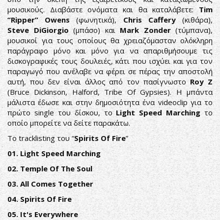
μουσικούς. Διαβάστε ονόματα και θα καταλάβετε:
Tim
“Ripper” Owens
(φωνητικά),
Chris Caffery
(κιθάρα),
Steve DiGiorgio
(μπάσο) και
Mark Zonder
(τύμπανα),
μουσικοί για τους οποίους θα χρειαζόμασταν ολόκληρη
παράγραφο μόνο και μόνο για να απαριθμήσουμε τις
δισκογραφικές τους δουλειές, κάτι που ισχύει και για τον
παραγωγό που ανέλαβε να φέρει σε πέρας την αποστολή
αυτή, που δεν είναι άλλος από τον πασίγνωστο
Roy Z
(Bruce Dickinson, Halford, Tribe Of Gypsies). Η μπάντα
μάλιστα έδωσε και στην δημοσιότητα ένα videoclip για το
πρώτο single του δίσκου, το
Light Speed Marching
το
οποίο μπορείτε να δείτε παρακάτω.
To tracklisting του “
Spirits Of Fire
”
01. Light Speed Marching
02. Temple Of The Soul
03. All Comes Together
04. Spirits Of Fire
05. It's Everywhere