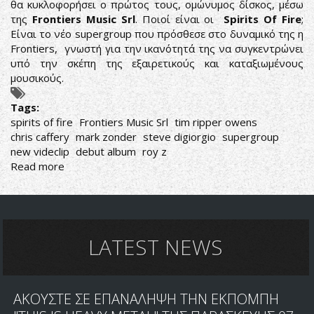
θα κυκλοφορήσει ο πρώτος τους, ομώνυμος δίσκος, μέσω
της
Frontiers Music Srl
. Ποιοί είναι οι
Spirits Of Fire
;
Είναι το νέο supergroup που πρόσθεσε στο δυναμικό της η
Frontiers, γνωστή για την ικανότητά της να συγκεντρώνει
υπό την σκέπη της εξαιρετικούς και καταξιωμένους
μουσικούς.
Tags:
spirits of fire
Frontiers Music Srl
tim ripper owens
chris caffery
mark zonder
steve digiorgio
supergroup
new videclip
debut album
roy z
Read more
about
SPIRITS
OF
FIRE:
ΔΕΙΤΕ
ΤΟ
LATEST NEWS
ΝΕΟ
VIDEOCLIP
ΑΠΟ
ΑΚΟΥΣΤΕ ΣΕ ΕΠΑΝΑΛΗΨΗ ΤΗΝ ΕΚΠΟΜΠΗ
ΤΟ
ΕΠΕΡΧΟΜΕΝΟ