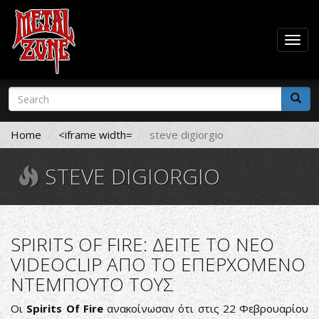
Togg
navig
Skip
Search
to
form
main
Search
content
Home
<iframe width=
steve digiorgio
STEVE DIGIORGIO
SPIRITS OF FIRE: ΔΕΙΤΕ ΤΟ ΝΕΟ
VIDEOCLIP ΑΠΟ ΤΟ ΕΠΕΡΧΟΜΕΝΟ
ΝΤΕΜΠΟΥΤΟ ΤΟΥΣ
Οι
Spirits Of Fire
ανακοίνωσαν ότι στις 22 Φεβρουαρίου