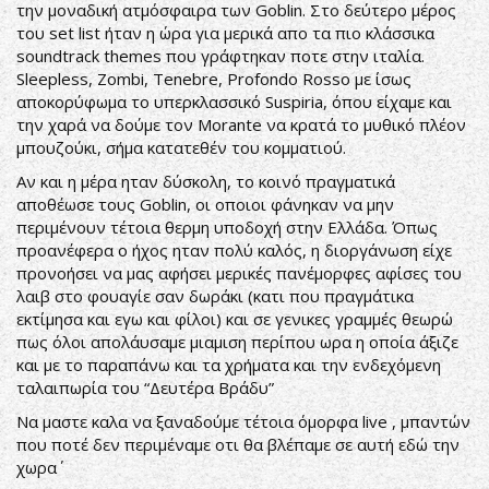
την μοναδική ατμόσφαιρα των Goblin. Στο δεύτερο μέρος
του set list ήταν η ώρα για μερικά απο τα πιο κλάσσικα
soundtrack themes που γράφτηκαν ποτε στην ιταλία.
Sleepless, Zombi, Tenebre, Profondo Rosso με ίσως
αποκορύφωμα το υπερκλασσικό Suspiria, όπου είχαμε και
την χαρά να δούμε τον Morante να κρατά το μυθικό πλέον
μπουζούκι, σήμα κατατεθέν του κομματιού.
Aν και η μέρα ηταν δύσκολη, το κοινό πραγματικά
αποθέωσε τους Goblin, οι οποιοι φάνηκαν να μην
περιμένουν τέτοια θερμη υποδοχή στην Ελλάδα. Όπως
προανέφερα ο ήχος ηταν πολύ καλός, η διοργάνωση είχε
προνοήσει να μας αφήσει μερικές πανέμορφες αφίσες του
λαιβ στο φουαγίε σαν δωράκι (κατι που πραγμάτικα
εκτίμησα και εγω και φίλοι) και σε γενικες γραμμές θεωρώ
πως όλοι απολάυσαμε μιαμιση περίπου ωρα η οποία άξιζε
και με το παραπάνω και τα χρήματα και την ενδεχόμενη
ταλαιπωρία του “Δευτέρα Βράδυ”
Να μαστε καλα να ξαναδούμε τέτοια όμορφα live , μπαντών
που ποτέ δεν περιμέναμε οτι θα βλέπαμε σε αυτή εδώ την
χωρα΄