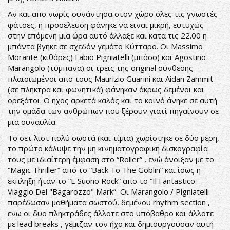
Αν και απο νωρίς συνάντησα στον χώρο όλες τις γνωστές
φάτσες, η προσέλευση φάνηκε να ειναι μικρή, ευτυχώς
στην επόμενη μια ώρα αυτό άλλαξε και κατα τις 22.00 η
μπάντα βγήκε σε σχεδόν γεμάτο Κύτταρο. Οι Massimo
Morante (κιθάρες) Fabio Pigniatelli (μπάσο) και Agostino
Marangolo (τύμπανα) οι τρεις της original σύνθεσης
πλαισιωμένοι απο τους Maurizio Guarini και Aidan Zammit
(σε πλήκτρα και φωνητικά) φάνηκαν άκρως δεμένοι και
ορεξάτοι. O ήχος αρκετά καλός και το κοινό άνηκε σε αυτή
την ομάδα των ανθρώπων που ξέρουν γιατί πηγαίνουν σε
μια συναυλία
Το σετ λιστ πολύ σωστά (και τίμια) χωρίστηκε σε δύο μέρη,
το πρώτο κάλυψε την μη κινηματογραφική δισκογραφία
τους με ιδιαίτερη έμφαση στο “Roller” , ενώ άνοιξαν με το
“Magic Thriller” από το “Back To The Goblin” και ίσως η
έκπληξη ήταν το “E Suono Rock” απο το “Il Fantastico
Viaggio Del "Bagarozzo" Mark” Οι Marangolo / Pigniatelli
παρέδωσαν μαθήματα σωστού, δεμένου rhythm section ,
ενω οι δυο πληκτράδες άλλοτε στο υπόβαθρο και άλλοτε
με lead breaks , γέμιζαν τον ήχο και δημιουργούσαν αυτή