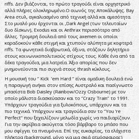
riffs. Δεν βιάζονται, το πρώτο τραγούδι είναι ορχηστρικό
αλλά πλήρες ολοκληρωμένο.Ο οιωνός της Αποκάλυψης. Bay
Area στυλ, αγκαλιασμένο από τεχνική αλλά και αμεσότητα.
Στο μυαλό μου έρχονται οι ,Dark Angel (των τελευταίων
δυο δίσκων), Exodus και οι Anthrax περισσότερο από
άλλες. Τρομερή δουλειά από τους axemen οι οποίοι
καραδοκούν κάθε στιγμή και χτυπούν αλύπητα με κοφτερά
riffs. Τα φωνητικά διαβρωτικά, όξινα, στάζουν δηλητήριο
στους κοινωνικοπολιτικούς στίχους τους. Κάθε ένα από τα
δέκα τραγούδια, μια λατρεία. Άξιο απορίας που δεν
μνημονεύονται πιο συχνά στους thrash κύκλους.
Η μουσική του ‘’ Kick ‘em Hard ‘’ είναι ομαδικη δουλειά ενώ
η παραγωγή ανήκει στον επίσης Αυστραλό και πασίγνωστο
μπασίστα Bob Daisley (Rainbow/Ozzy Osbourne) με τον
οποίο μάλιστα διασκεύασαν και το ‘’Crazy Train’’ το 1991.
Υπάρχουν τραγούδια για ξυλοκόπους, υπάρχουν και τα
πιο τεχνικά. Υπάρχουν και τραγούδια σαν το ‘’You ‘re
Perfect’’ που ξεχειλίζουν μελωδία χωρίς να παιδιαρίζουν.
Για την ακρίβεια ακούγεται τόσο βάρβαρο το μπάσο που
μου σφίγγει τα πνευμόνια. Επί της ευκαιρίας, τα ελάχιστα
πλήκτρα (background, μόνο για μια σκιά ατμόσφαιρας)