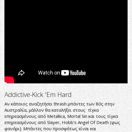
'Em
Hard
(31/12/1995
-
Seven
Hills
Inn,
Sydney)
Addictive-Kick 'Em Hard
Αν κάποιος αναζητήσει thrash μπάντες των 80ς στην
Αυστραλία, μάλλον θα καταλήξει στους τίγκα
επηρεασμένους από Metallica, Mortal Sin και τους τίγκα
επηρεασμένους από Slayer, Hobb’s Angel Of Death (φως
φανάρι). Μπάντες που προσφάτως είναι και