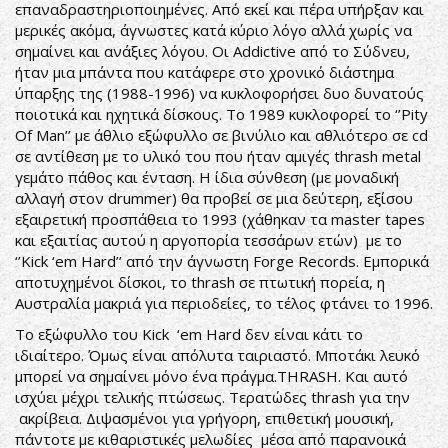
επαναδραστηριοποιημένες. Από εκεί και πέρα υπήρξαν και
μερικές ακόμα, άγνωστες κατά κύριο λόγο αλλά χωρίς να
σημαίνει και ανάξιες λόγου. Οι Addictive από το Σύδνευ,
ήταν μια μπάντα που κατάφερε στο χρονικό διάστημα
ύπαρξης της (1988-1996) να κυκλοφορήσει δυο δυνατούς
ποιοτικά και ηχητικά δίσκους. Το 1989 κυκλοφορεί το ‘’Pity
Of Man’’ με άθλιο εξώφυλλο σε βινύλιο και αθλιότερο σε cd
σε αντίθεση με το υλικό του που ήταν αμιγές thrash metal
γεμάτο πάθος και ένταση. Η ίδια σύνθεση (με μοναδική
αλλαγή στον drummer) θα προβεί σε μια δεύτερη, εξίσου
εξαιρετική προσπάθεια το 1993 (χάθηκαν τα master tapes
και εξαιτίας αυτού η αργοπορία τεσσάρων ετών) με το
‘’Kick ‘em Hard’’ από την άγνωστη Forge Records. Εμπορικά
αποτυχημένοι δίσκοι, το thrash σε πτωτική πορεία, η
Αυστραλία μακριά για περιοδείες, το τέλος φτάνει το 1996.
Το εξώφυλλο του Kick ‘em Hard δεν είναι κάτι το
ιδιαίτερο. Όμως είναι απόλυτα ταιριαστό. Μποτάκι λευκό
μπορεί να σημαίνει μόνο ένα πράγμα.THRASH. Και αυτό
ισχύει μέχρι τελικής πτώσεως. Τερατώδες thrash για την
ακρίβεια. Διψασμένοι για γρήγορη, επιθετική μουσική,
πάντοτε με κιθαριστικές μελωδίες μέσα από παρανοικά