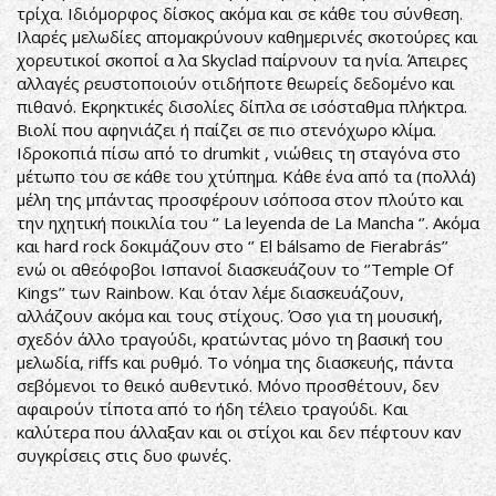
τρίχα. Ιδιόμορφος δίσκος ακόμα και σε κάθε του σύνθεση.
Ιλαρές μελωδίες απομακρύνουν καθημερινές σκοτούρες και
χορευτικοί σκοποί α λα Skyclad παίρνουν τα ηνία. Άπειρες
αλλαγές ρευστοποιούν οτιδήποτε θεωρείς δεδομένο και
πιθανό. Εκρηκτικές δισολίες δίπλα σε ισόσταθμα πλήκτρα.
Βιολί που αφηνιάζει ή παίζει σε πιο στενόχωρο κλίμα.
Ιδροκοπιά πίσω από το drumkit , νιώθεις τη σταγόνα στο
μέτωπο του σε κάθε του χτύπημα. Κάθε ένα από τα (πολλά)
μέλη της μπάντας προσφέρουν ισόποσα στον πλούτο και
την ηχητική ποικιλία του ‘’ La leyenda de La Mancha ‘’. Ακόμα
και hard rock δοκιμάζουν στο ‘’ El bálsamo de Fierabrás’’
ενώ οι αθεόφοβοι Ισπανοί διασκευάζουν το ‘’Temple Of
Kings’’ των Rainbow. Και όταν λέμε διασκευάζουν,
αλλάζουν ακόμα και τους στίχους. Όσο για τη μουσική,
σχεδόν άλλο τραγούδι, κρατώντας μόνο τη βασική του
μελωδία, riffs και ρυθμό. Το νόημα της διασκευής, πάντα
σεβόμενοι το θεικό αυθεντικό. Μόνο προσθέτουν, δεν
αφαιρούν τίποτα από το ήδη τέλειο τραγούδι. Και
καλύτερα που άλλαξαν και οι στίχοι και δεν πέφτουν καν
συγκρίσεις στις δυο φωνές.