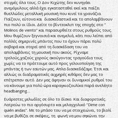
στιγμές όλα τους. Ο Δον Κιχώτης δεν κυνηγάει
ανεμόμυλους αλλά έχει εγκατασταθεί εκεί και παίζει
θυελλώδες μεταλλική μουσική που κινεί τα γρανάζια.
Παίζουν, εύτονα και διασκεδαστικά και το απολαμβάνουν
πιο πολύ οι ίδιοι. Δείτε το βίντεοκλιπ της εποχής στο ‘’
Molinos de viento’’ και παρασυρθείτε στους ρυθμούς τους.
Μου θυμίζουν ξεγνοισιά και ανεμελιά, κάτι που λείπει από
πολλές σημερινές μπάντες που το έχουν πάρει πολύ
σοβαρά και στερεί από τη διασκέδαση του να
απολαμβάνεις τη μουσική που ακούς. Ρίχναμε
τρελούς,χαζούς χορούς ακούγοντας τραγούδια τους
χωρίς να το πράττουμε αυτό προς γελοιοποίηση της
μπάντας ή των εαυτών μας. Απλα διασκεδάζαμε. Έτσι και
αλλιώς οι διαδραματικές αιχμηρές κιθάρες δεν μας το
επέτρεπαν αυτό. Δεν μας άφηναν οι δυναμικοί ρυθμοί του
να κάνουμε για πολύ ώρα καραγκιοζουλίκα παρά ανελέητο
headbanging…
Ευάρεστες μελωδίες σε όλο το δίσκο. Και διαφορετικές.
Λατρεύω το πιο αργόσυρτο και μελαγχολικό ‘’Dime con
quién andas’’. Με το μπάσο του να με στοιχειώνει, το βιολί
να με βυθίζει σε σκέψεις, τη φωνή να μου σηκώνει την