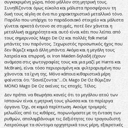
συγκεκριμένη χώρα, πόσο μάλλον στη μητρική τους.
Συνηθίζονται όμως εύκολα και μάλιστα προσφέρουν τη
δική τους αίγλη σε ένα πιο χαρακτηριστικό μεταλλικό τόνο.
Παρόλο που υπάρχει το παραδοσιακό στοιχείο και μάλιστα
γίνεται αρκετά έντονο σε στιγμές, ποτέ δεν χάνεται η
μεταλλική αιχμηρότητα και αυτό είναι κάτι που λείπει από
τους σημερινούς Mago De Oz και πολλές folk metal
μπάντες του παρόντος. Ξεχωριστός προσωπικός ήχος που
δεν θύμιζε καμιά άλλη μπάντα. Ακόμα και η μεγάλη τους
λατρεία και επιρροή, οι Iron Maiden δηλαδή (έχουν
ανάμεσα στις φωτογραφίες τους και μια μαζί με Harris και
McBrain), είναι τόσο περιορισμένη και φιλτραρισμένη που
χάνονται τα ίχνη της. Μόνο κάποια κιθαριστικά μέρη
φαίνεται ότι ‘’δανείζονται’’....Οι Mago De Oz θύμιζαν
ΜΟΝΟ Mago De Oz εκείνες τις εποχές. Τέλος.
Δεν πρέπει να θεωρήσει κανείς ότι το μεγάλου ατού των
Ισπανών είναι η μητρική τους γλώσσα και τα περίεργα
όργανα. Όχι, σε καμιά περίπτωση. Ακούμε τρομερές
μελωδίες από τις κιθάρες, πορωνόμαστε με τη ένταση των
ρυθμών, απολαμβάνουμε τις δεξιότητες του τραγουδιστή.
Λατρεύουμε τα σύντομα ορχηστρικά τους μέρη, εξαιρετικές