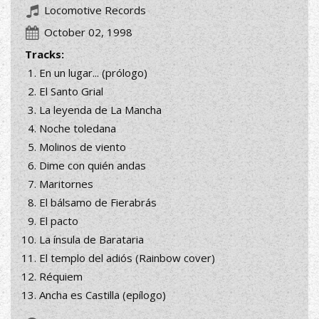
Locomotive Records
October 02, 1998
Tracks:
En un lugar... (prólogo)
El Santo Grial
La leyenda de La Mancha
Noche toledana
Molinos de viento
Dime con quién andas
Maritornes
El bálsamo de Fierabrás
El pacto
La ínsula de Barataria
El templo del adiós (Rainbow cover)
Réquiem
Ancha es Castilla (epílogo)