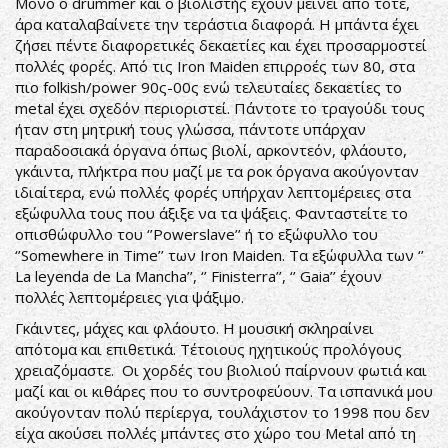
Μόνο ο drummer και ο βιολιστής έχουν μείνει από τότε,
άρα καταλαβαίνετε την τεράστια διαφορά. Η μπάντα έχει
ζήσει πέντε διαφορετικές δεκαετίες και έχει προσαρμοστεί
πολλές φορές. Από τις Iron Maiden επιρροές των 80, στα
πιο folkish/power 90ς-00ς ενώ τελευταίες δεκαετίες το
metal έχει σχεδόν περιοριστεί. Πάντοτε το τραγούδι τους
ήταν στη μητρική τους γλώσσα, πάντοτε υπάρχαν
παραδοσιακά όργανα όπως βιολί, αρκοντεόν, φλάουτο,
γκάιντα, πλήκτρα που μαζί με τα ροκ όργανα ακούγονταν
ιδιαίτερα, ενώ πολλές φορές υπήρχαν λεπτομέρειες στα
εξώφυλλα τους που άξιξε να τα ψάξεις. Φανταστείτε το
οπισθώφυλλο του ‘’Powerslave’’ ή το εξώφυλλο του
‘’Somewhere in Time’’ των Iron Maiden. Τα εξώφυλλα των ‘’
La leyenda de La Mancha’’, ‘’ Finisterra’’, ‘’ Gaia’’ έχουν
πολλές λεπτομέρειες για ψάξιμο.
Γκάιντες, μάχες και φλάουτο. Η μουσική σκληραίνει
απότομα και επιθετικά. Τέτοιους ηχητικούς προλόγους
χρειαζόμαστε. Οι χορδές του βιολιού παίρνουν φωτιά και
μαζί και οι κιθάρες που το συντροφεύουν. Τα ισπανικά μου
ακούγονταν πολύ περίεργα, τουλάχιστον το 1998 που δεν
είχα ακούσει πολλές μπάντες στο χώρο του Metal από τη