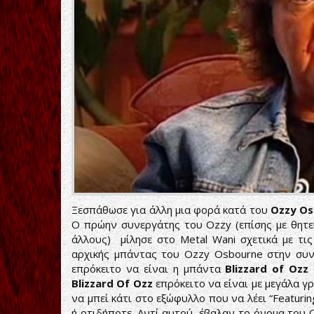
Ξεσπάθωσε για άλλη μια φορά κατά του
Ozzy Os
Ο πρώην συνεργάτης του Ozzy (επίσης με θητ
άλλους) μίλησε στο Μetal Wani σχετικά με τι
αρχικής μπάντας του Οzzy Οsbourne στην συν
επρόκειτο να είναι η μπάντα
Blizzard of Ozz
Blizzard Of Ozz
επρόκειτο να είναι με μεγάλα γ
να μπεί κάτι στο εξώφυλλο που να λέει “Featurin
ή οτιδήποτε. Αντί αυτού, έβαλαν το όνομα του O