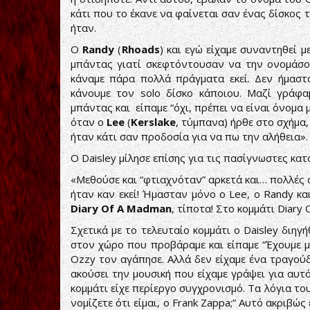
κάτι που το έκανε να φαίνεται σαν ένας δίσκος 
ήταν.
Ο
Randy
(
Rhoads
) και εγώ είχαμε συναντηθεί μ
μπάντας γιατί σκεφτόντουσαν να την ονομάσου
κάναμε πάρα πολλά πράγματα εκεί. Δεν ήμαστ
κάνουμε τον solo δίσκο κάποιου. Μαζί γράφ
μπάντας και είπαμε “όχι, πρέπει να είναι όνομα 
όταν ο
Lee
(
Kerslake
, τύμπανα) ήρθε στο σχήμα
ήταν κάτι σαν προδοσία για να πω την αλήθεια».
Ο Daisley μίλησε επίσης για τις πασίγνωστες κατ
«Μεθούσε και “φτιαχνόταν” αρκετά και… πολλές 
ήταν καν εκεί! Ήμασταν μόνο ο Lee, ο Randy κα
Diary Of A Madman
, τίποτα! Στο κομμάτι Diary
Σχετικά με το τελευταίο κομμάτι ο Daisley διηγή
στον χώρο που προβάραμε και είπαμε “Έχουμε μια
Ozzy τον αγάπησε. Αλλά δεν είχαμε ένα τραγούδ
ακούσει την μουσική που είχαμε γράψει για αυτ
κομμάτι είχε περίεργο συγχρονισμό. Τα λόγια του
νομίζετε ότι είμαι, ο Frank Zappa;” Αυτό ακριβώ