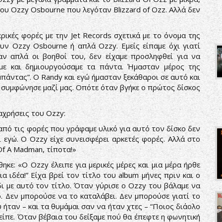
του Ozzy Osbourne που λεγόταν Blizzard of Ozz. Αλλά δεν
ερικές φορές με την Jet Records σχετικά με το όνομα της
ν Ozzy Osbourne ή απλά Ozzy. Εμείς είπαμε όχι γιατί
αν απλά οι βοηθοί του, δεν είχαμε προσληφθεί για να
αμε και δημιουργούσαμε τα πάντα. Ήμασταν μέρος της
μπάντας”. Ο Randy και εγώ ήμασταν ξεκάθαροι σε αυτό και
, συμφώνησε μαζί μας. Οπότε όταν βγήκε ο πρώτος δίσκος
αχρήσεις του Ozzy:
από τις φορές που γράφαμε υλικό για αυτό τον δίσκο δεν
ι εγώ. Ο Ozzy είχε συνεισφέρει αρκετές φορές. Αλλά στο
 Of A Madman, τίποτα!»
θηκε: «Ο Ozzy έλειπε για μερικές μέρες και μια μέρα ήρθε
 ιδέα!” Είχα βρεί τον τίτλο του album μήνες πριν και ο
ι με αυτό τον τίτλο. Όταν γύρισε ο Ozzy του βάλαμε να
ό. Δεν μπορούσε να το καταλάβει. Δεν μπορούσε γιατί το
 ήταν – και τα θυμάμαι σαν να ήταν χτες – “Ποιος διάολο
ς είπε. Όταν βέβαια του δείξαμε πού θα έπεφτε η φωνητική