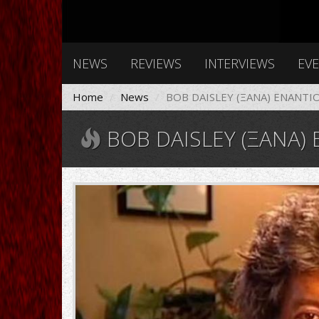
NEWS
REVIEWS
INTERVIEWS
EV
Home
News
BOB DAISLEY (ΞΑΝΑ) ENANTI
BOB DAISLEY (ΞΑΝΑ)
bobdaisley2013smaller_638_0_