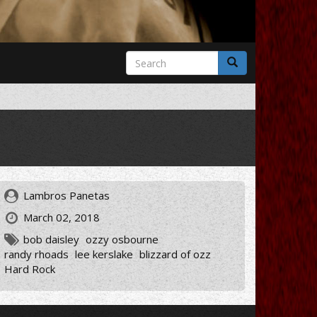
Search
form
Search
Lambros Panetas
March 02, 2018
bob daisley
ozzy osbourne
randy rhoads
lee kerslake
blizzard of ozz
Hard Rock