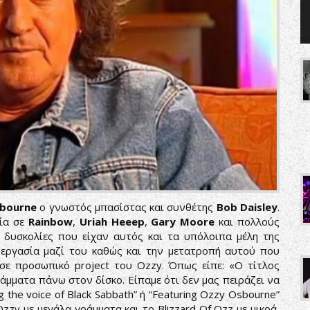
bourne
ο γνωστός μπασίστας και συνθέτης
Bob Daisley
.
εία σε
Rainbow
,
Uriah Heeep
,
Gary Moore
και πολλούς
ς δυσκολίες που είχαν αυτός και τα υπόλοιπα μέλη της
εργασία μαζί του καθώς και την μετατροπή αυτού που
σε προσωπικό project του Ozzy. Όπως είπε: «Ο τίτλος
ράμματα πάνω στον δίσκο. Είπαμε ότι δεν μας πειράζει να
g the voice of Black Sabbath” ή “Featuring Ozzy Osbourne”
zzy με μεγάλα γράμματα και το Blizzard Of Ozz με μικρά,