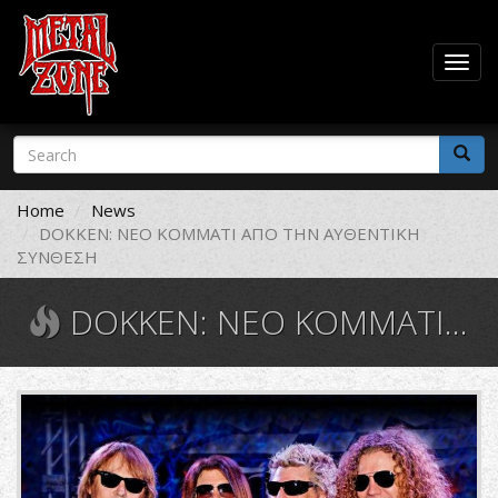
Togg
navig
Skip
Search
to
form
main
Search
content
Home
News
DOKKEN: ΝΕΟ ΚΟΜΜΑΤΙ ΑΠΟ ΤΗΝ ΑΥΘΕΝΤΙΚΗ
ΣΥΝΘΕΣΗ
DOKKEN: ΝΕΟ ΚΟΜΜΑΤΙ ΑΠΟ ΤΗΝ ΑΥΘΕΝΤΙΚΗ ΣΥΝΘΕΣΗ
Dokken_2017.jpg