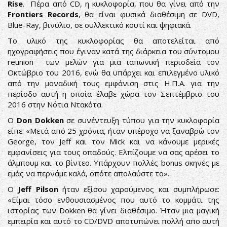
Rise
. Πέρα από CD, η κυκλοφορία, που θα γίνει από την
Frontiers Records
, θα είναι φυσικά διαθέσιμη σε DVD,
Blue-Ray, βινύλιο, σε συλλεκτικό κουτί και ψηφιακά.
Το υλικό της κυκλοφορίας θα αποτελείται από
ηχογραφήσεις που έγιναν κατά της διάρκεια του σύντομου
reunion των μελών για μια ιαπωνική περιοδεία τον
Οκτώβριο του 2016, ενώ θα υπάρχει και επιλεγμένο υλικό
από την μοναδική τους εμφάνιση στις H.Π.Α. για την
περίοδο αυτή η οποία έλαβε χώρα τον Σεπτέμβριο του
2016 στην Νότια Ντακότα.
Ο
Don Dokken
σε συνέντευξη τύπου για την κυκλοφορία
είπε: «Μετά από 25 χρόνια, ήταν υπέροχο να ξαναβρώ τον
George, τον Jeff και τον Mick και να κάνουμε μερικές
εμφανίσεις για τους οπαδούς. Ελπίζουμε να σας αρέσει το
άλμπουμ και το βίντεο. Υπάρχουν πολλές bonus σκηνές με
εμάς να περνάμε καλά, οπότε απολαύστε το».
Ο
Jeff Pilson
ήταν εξίσου χαρούμενος και συμπλήρωσε:
«Είμαι τόσο ενθουσιασμένος που αυτό το κομμάτι της
ιστορίας των Dokken θα γίνει διαθέσιμο. Ήταν μια μαγική
εμπειρία και αυτό το CD/DVD αποτυπώνει πολλή απο αυτή