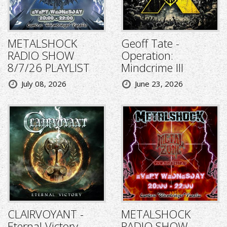
METALSHOCK
Geoff Tate -
RADIO SHOW
Operation:
8/7/26 PLAYLIST
Mindcrime III
July 08, 2026
June 23, 2026
CLAIRVOYANT -
METALSHOCK
Eternal Victory
RADIO SHOW