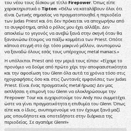
του νέου τους δίσκου με τίτλο
Firepower
. Όπως είπε
χαρακτηριστικά ο
Tipton
: «Θέλω να καταλάβουν όλοι ότι
είναι ζωτικής σημασίας να πραγματοποιηθεί η περιοδεία
των Judas Priest και ότι δεν πρόκειται να αποχωρήσω από
το συγκρότημα, απλά ο ρόλος μου έχει αλλάξει. Δεν
αποκλείω το γεγονός να ανεβώ ξανά στην σκηνή όταν θα
ξανανιώσω έτοιμος να παίξω κομμάτια των Priest. Οπότε
κάποια στιγμή στο όχι τόσο μακρινό μέλλον, ανυπομονώ
να ξαναδώ όλους εσάς τους υπέροχους metal maniacs.»
Η υπόλοιποι Priest από την μεριά τους είπαν: «Είχαμε το
προνόμιο να δούμε από πρώτο χέρι την αποφασιστικότητα
και την αφοσίωση του Glenn όλα αυτά τα χρόνια τόσο στις
ηχογραφήσεις όσο και στις ζωντανές εμφανίσεις των Judas
Priest. Είναι ένας πραγματικός metal ήρωας! Δεν μας
εκπλήσσει η επιμονή του Glenn να ολοκληρώσουμε την
Firepower Tour και ευχαριστούμε τον Andy που συμμετέχει
ώστε να γίνει πραγματικότητα η επιθυμία του Glenn. Όπως
είπε και ο ίδιος, ανυπομονούμε να τον έχουμε ξανά μαζί
μας οπουδήποτε και οποτεδήποτε στην διάρκεια της
περιοδείας. Σε αγαπάμε Glenn!»