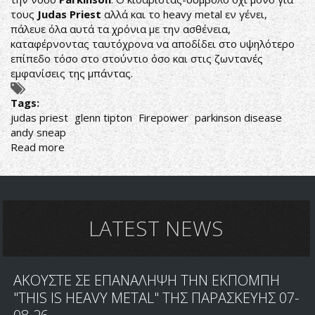
τους
Judas Priest
αλλά και το heavy metal εν γένει,
πάλευε όλα αυτά τα χρόνια με την ασθένεια,
καταφέρνοντας ταυτόχρονα να αποδίδει στο υψηλότερο
επίπεδο τόσο στο στούντιο όσο και στις ζωντανές
εμφανίσεις της μπάντας.
Tags:
judas priest
glenn tipton
Firepower
parkinson disease
andy sneap
Read more
about
GLENN
TIPTON:
ΑΠΟΧΩΡΕΙ
ΑΠΟ
ΤΗ
LATEST NEWS
ΠΕΡΙΟΔΕΙΑ
ΛΟΓΩ
PARKINSON
ΑΚΟΥΣΤΕ ΣΕ ΕΠΑΝΑΛΗΨΗ ΤΗΝ ΕΚΠΟΜΠΗ
"THIS IS HEAVY METAL" ΤΗΣ ΠΑΡΑΣΚΕΥΗΣ 07-