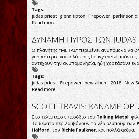
ΣΧΕΤΙΚΑ
ΜΕ
Tags:
ΤΙΣ
judas priest
glenn tipton
Firepower
parkinson d
ΔΗΛΩΣΕΙΣ
Read more
about
ΤΟΥ
GLENN
K.K.
TIPTON:
ΔΥΝΑΜΗ ΠΥΡΟΣ ΤΩΝ JUDAS 
DOWNING
ΑΠΟΧΩΡΕΙ
ΑΠΟ
Ο πλανήτης ''METAL'' περιμένει ανυπόμονα να φτά
ΤΗ
γηραιότερες και καλύτερες heavy metal μπάντες τ
ΠΕΡΙΟΔΕΙΑ
αντέχουν την ανυπομονησία, ήδη χορτάσανε ένα τ
ΛΟΓΩ
PARKINSON
Tags:
judas priest
Firepower
new album
2018
New S
Read more
about
ΔΥΝΑΜΗ
ΠΥΡΟΣ
SCOTT TRAVIS: ΚΑΝΑΜΕ ΟΡΓ
ΤΩΝ
JUDAS
Στο τελευταίο επεισόδιο του
Talking Metal
, φι
PRIEST
Τα θέματα περιλαμβάνουν το νέο άλμπουμ των
P
Halford
, τον
Richie Faulkner
, και πολλά ακόμα.