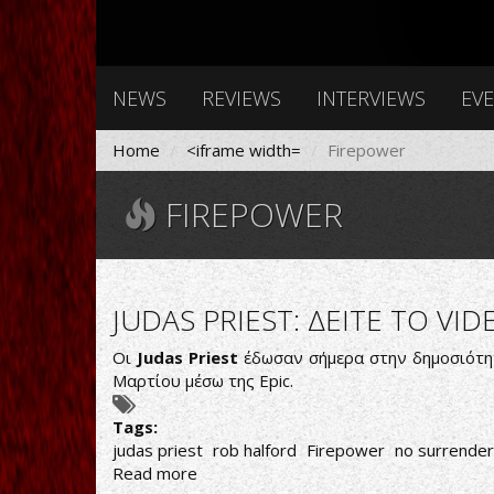
NEWS
REVIEWS
INTERVIEWS
EV
Home
<iframe width=
Firepower
FIREPOWER
JUDAS PRIEST: ΔΕΙΤΕ ΤΟ VI
Οι
Judas Priest
έδωσαν σήμερα στην δημοσιότητα
Μαρτίου μέσω της Epic.
Tags:
judas priest
rob halford
Firepower
no surrender
Read more
about