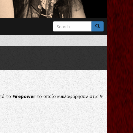
Search
form
Search
από το
Firepower
το οποίο κυκλοφόρησαν στις 9