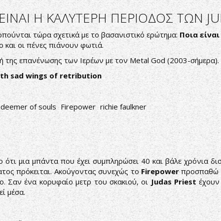
 ΕΙΝΑΙ Η ΚΑΛΥΤΕΡΗ ΠΕΡΙΟΔΟΣ ΤΩΝ JU
οπούνται τώρα σχετικά με το βασανιστικό ερώτημα:
Ποια είνα
 και οι πένες πιάνουν φωτιά.
χή της επανένωσης των Ιερέων με τον Metal God (2003-σήμερα).
th sad wings of retribution
edeemer of souls
Firepower
richie faulkner
 ότι μια μπάντα που έχει συμπληρώσει 40 και βάλε χρόνια δι
ματος πρόκειται. Ακούγοντας συνεχώς το
Firepower
προσπαθώ ν
ο. Σαν ένα κορυφαίο μετρ του σκακιού, οι
Judas Priest
έχουν 
εί μέσα.