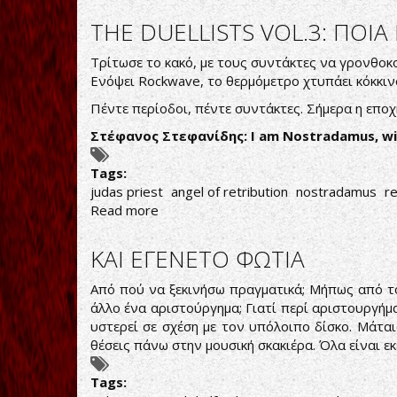
JUDAS
PRIEST:
THE DUELLISTS VOL.3: ΠΟΙΑ
ΔΕΙΤΕ
ΤΟ
Τρίτωσε το κακό, με τους συντάκτες να γρονθοκ
VIDEOCLIP
Ενόψει Rockwave, το θερμόμετρο χτυπάει κόκκινο
ΓΙΑ
Πέντε περίοδοι, πέντε συντάκτες. Σήμερα η επο
ΤΟ
NO
Στέφανος
Στεφανίδης
: I am Nostradamus, wi
SURRENDER
Tags:
judas priest
angel of retribution
nostradamus
r
Read more
about
THE
DUELLISTS
ΚΑΙ ΕΓΕΝΕΤΟ ΦΩΤΙΑ
VOL.3:
ΠΟΙΑ
Από πού να ξεκινήσω πραγματικά; Μήπως από το
ΕΙΝΑΙ
άλλο ένα αριστούργημα; Γιατί περί αριστουργή
Η
υστερεί σε σχέση με τον υπόλοιπο δίσκο. Μάται
ΚΑΛΥΤΕΡΗ
θέσεις πάνω στην μουσική σκακιέρα. Όλα είναι εκ
ΠΕΡΙΟΔΟΣ
ΤΩΝ
Tags:
JUDAS