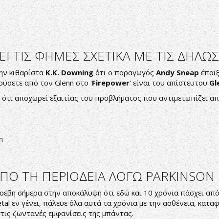
Ι ΤΙΣ ΦΗΜΕΣ ΣΧΕΤΙΚΑ ΜΕ ΤΙΣ ΔΗΛΩΣ
ην κιθαρίστα
K.K. Downing
ότι ο παραγωγός
Andy Sneap
έπαιξ
ούσετε από τον Glenn στο '
Firepower
' είναι του απίστευτου
Gl
ότι αποχωρεί εξαιτίας του προβλήματος που αντιμετωπίζει απ
n
ΑΠΟ ΤΗ ΠΕΡΙΟΔΕΙΑ ΛΟΓΩ PARKINSON
έβη σήμερα στην αποκάλυψη ότι εδώ και 10 χρόνια πάσχει απ
etal εν γένει, πάλευε όλα αυτά τα χρόνια με την ασθένεια, κα
τις ζωντανές εμφανίσεις της μπάντας.