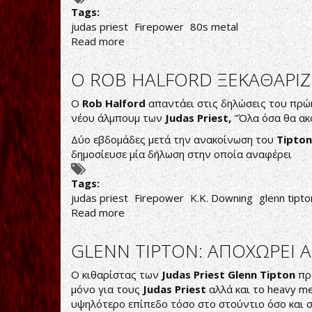
Tags:
judas priest
Firepower
80s metal
Read more
about
JUDAS
PRIEST:
O ROB HALFORD ΞΕΚΑΘΑΡΙΖΕ
ΝΕΟ
ΤΡΑΓΟΥΔΙ
Ο
Rob Halford
απαντάει στις δηλώσεις του πρώ
ΑΠΟ
νέου άλμπουμ των
Judas Priest,
"Όλα όσα θα ακ
TO
Δύο εβδομάδες μετά την ανακοίνωση του
Tipton
FIREPOWER
δημοσίευσε μία δήλωση στην οποία αναφέρει
Tags:
judas priest
Firepower
K.K. Downing
glenn tipto
Read more
about
O
ROB
GLENN TIPTON: ΑΠΟΧΩΡΕΙ 
HALFORD
ΞΕΚΑΘΑΡΙΖΕΙ
Ο κιθαρίστας των
Judas Priest Glenn Tipton
προ
ΤΙΣ
μόνο για τους
Judas Priest
αλλά και το heavy m
ΦΗΜΕΣ
υψηλότερο επίπεδο τόσο στο στούντιο όσο και σ