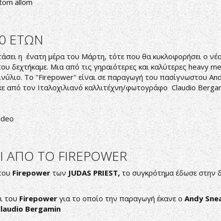
tom allom
0 ΕΤΩΝ
σει η ένατη μέρα του Μάρτη, τότε που θα κυκλοφορήσει ο νέος 
ου δεχτήκαμε. Μια από τις γηραιότερες και καλύτερες heavy m
ι βινύλιο. Το ''Firepower'' είναι σε παραγωγή του πασίγνωστου A
κε από τον Ιταλοχιλιανό καλλιτέχνη/φωτογράφο Claudio Bergam
ideo
ΔΙ ΑΠΟ TO FIREPOWER
 του
Firepower
των
JUDAS
PRIEST,
το συγκρότημα έδωσε στην δ
δι του
Firepower
για το οποίο την παραγωγή έκανε ο
Andy Sne
laudio Bergamin