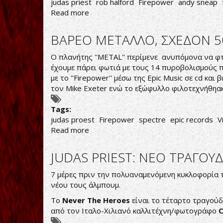
judas priest
rob halford
Firepower
andy sneap
PRIEST;
Read more
about
ΚΑΙ
ΕΓΕΝΕΤΟ
ΒΑΡΕΟ ΜΕΤΑΛΛΟ, ΣΧΕΔΟΝ 5
ΦΩΤΙΑ
Ο πλανήτης ''METAL'' περίμενε ανυπόμονα να φτά
έχουμε πάρει φωτιά με τους 14 πυροβολισμούς π
με το ''Firepower'' μέσω της Epic Music σε cd κα
τον Mike Exeter ενώ το εξώφυλλο φιλοτεχνήθηα
Tags:
judas proest
Firepower
spectre
epic records
V
Read more
about
ΒΑΡΕΟ
ΜΕΤΑΛΛΟ,
JUDAS PRIEST: ΝΕΟ ΤΡΑΓΟΥ
ΣΧΕΔΟΝ
50
7 μέρες πριν την πολυαναμενόμενη κυκλοφορία
ΕΤΩΝ
νέου τους άλμπουμ.
Το
Never The Heroes
είναι το τέταρτο τραγού
από τον Ιταλο-Χιλιανό καλλιτέχνη/φωτογράφο
C