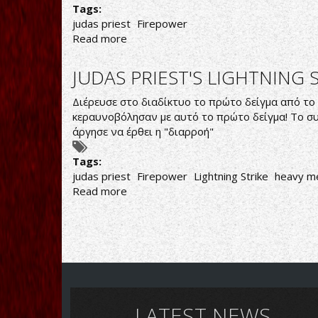
Tags:
judas priest
Firepower
Read more
about
SCOTT
TRAVIS:
JUDAS PRIEST'S LIGHTNING S
ΚΑΝΑΜΕ
ΟΡΓΑΝΙΚΗ
Διέρευσε στο διαδίκτυο το πρώτο δείγμα από το ε
ΗΧΟΓΡΑΦΗΣΗ,
κεραυνοβόλησαν με αυτό το πρώτο δείγμα! Το συ
ΠΑΙΞΑΜΕ
άργησε να έρθει η "διαρροή"
ΟΛΟΙ
ΜΑΖΙ
Tags:
ΣΤΟ
judas priest
Firepower
Lightning Strike
heavy m
ΙΔΙΟ
Read more
about
ΔΩΜΑΤΙΟ...
JUDAS
PRIEST'S
LIGHTNING
STRIKE!
LATEST NEWS