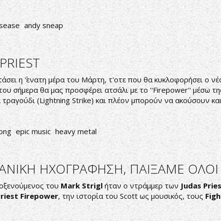
isease
andy sneap
PRIEST
σει η ΄'ενατη μέρα του Μάρτη, τ'οτε που θα κυκλοφορήσει ο νέο
ου σήμερα θα μας προσφέρει ατσάλι με το ''Firepower'' μέσω της
ραγούδι (Lightning Strike) και πλέον μπορούν να ακούσουν και
ong
epic music
heavy metal
ΑΝΙΚΗ ΗΧΟΓΡΑΦΗΣΗ, ΠΑΙΞΑΜΕ ΟΛΟΙ Μ
λοξενούμενος του
Mark Strigl
ήταν ο ντράμμερ των
Judas Prie
riest Firepower
, την ιστορία του Scott ως μουσικός, τους
Figh