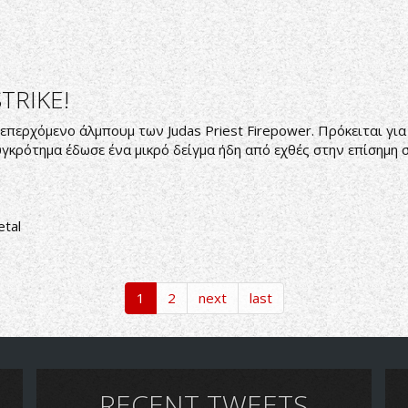
TRIKE!
περχόμενο άλμπουμ των Judas Priest Firepower. Πρόκειται για τ
γκρότημα έδωσε ένα μικρό δείγμα ήδη από εχθές στην επίσημη σ
etal
1
2
next
last
RECENT TWEETS