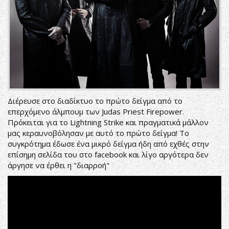
Διέρευσε στο διαδίκτυο το πρώτο δείγμα από το
επερχόμενο άλμπουμ των Judas Priest Firepower.
Πρόκειται για το Lightning Strike και πραγματικά μάλλον
μας κεραυνοβόλησαν με αυτό το πρώτο δείγμα! Το
συγκρότημα έδωσε ένα μικρό δείγμα ήδη από εχθές στην
επίσημη σελίδα του στο facebook και λίγο αργότερα δεν
άργησε να έρθει η "διαρροή"