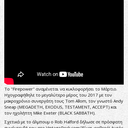
Το "Firepower" αναμένεται να κυκλοφορήσει το Μάρτιο.
Ηχογραφήθηλε το μεγαλύτερο μέρος του 2017 με τον
μακροχρόνιο συνεργάτη τους Tom Allom, τον γνωστό Andy
Sneap (MEGADETH, EXODUS, TESTAMENT, ACCEPT) και
τον ηχολήπτη Mike Exeter (BLACK SABBATH).
Σχετικά με το άλμπουμ ο Rob Halford δήλωσε σε πρόσφατη
συνέντευξή του στο VintageRock.com:"Είναι φοβερό! Αυτός