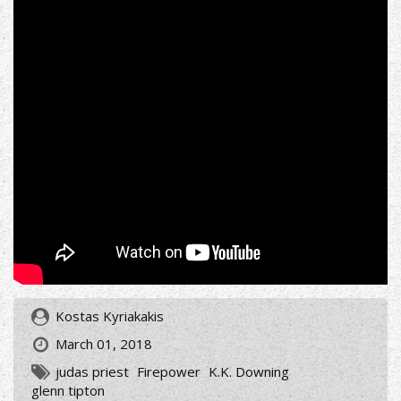
Kostas Kyriakakis
March 01, 2018
judas priest
Firepower
K.K. Downing
glenn tipton