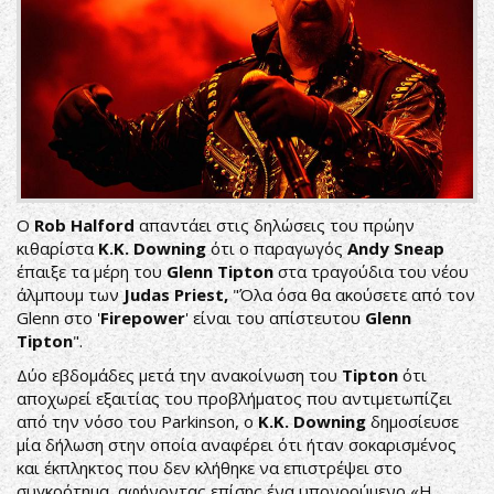
Ο
Rob Halford
απαντάει στις δηλώσεις του πρώην
κιθαρίστα
K.K. Downing
ότι ο παραγωγός
Andy Sneap
έπαιξε τα μέρη του
Glenn Tipton
στα τραγούδια του νέου
άλμπουμ των
Judas Priest,
"Όλα όσα θα ακούσετε από τον
Glenn στο '
Firepower
' είναι του απίστευτου
Glenn
Tipton
".
Δύο εβδομάδες μετά την ανακοίνωση του
Tipton
ότι
αποχωρεί εξαιτίας του προβλήματος που αντιμετωπίζει
από την νόσο του Parkinson, ο
K.
K.
Downing
δημοσίευσε
μία δήλωση στην οποία αναφέρει ότι ήταν σοκαρισμένος
και έκπληκτος που δεν κλήθηκε να επιστρέψει στο
συγκρότημα, αφήνοντας επίσης ένα υπονοούμενο «Η