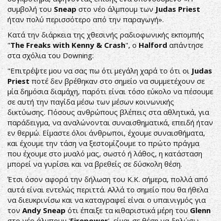
συμβολή του
Sneap
στο νέο άλμπουμ των
Judas
Priest
ήταν πολύ περισσότερο από την παραγωγή».
Κατά την διάρκεια της χθεσινής ραδιοφωνικής εκπομπής
"
The
Freaks
with
Kenny &
Crash
", ο
Halford
απάντησε
στα σχόλια του Downing:
"Επιτρέψτε μου να σας πω ότι μεγάλη χαρά το ότι οι
Judas
Priest
ποτέ δεν βρέθηκαν στο σημείο να συμμετέχουν σε
μία δημόσια διαμάχη, παρότι είναι τόσο εύκολο να πέσουμε
σε αυτή την παγίδα μέσω των μέσων κοινωνικής
δικτύωσης. Πόσους ανθρώπους βλέπεις στα αθλητικά, για
παράδειγμα, να αναλώνονται συναισθηματικά, επειδή ήταν
εν θερμώ. Είμαστε όλοι άνθρωποι, έχουμε συναισθήματα,
και έχουμε την τάση να ξεστομίζουμε το πρώτο πράγμα
που έχουμε στο μυαλό μας, σωστό ή λάθος, η κατάσταση
μπορεί να γυρίσει και να βρεθείς σε δύσκολη θέση.
Έτσι όσον αφορά την δήλωση του K.K. σήμερα, πολλά από
αυτά είναι εντελώς περιττά. Αλλά το σημείο που θα ήθελα
να διευκρινίσω και να καταγραφεί είναι ο υπαινιγμός για
τον
Andy
Sneap
ότι έπαιξε τα κιθαριστικά μέρη του
Glenn
στο νέο άλμπουμ '
Firepower
', είμαι σε θέση να δηλώσω