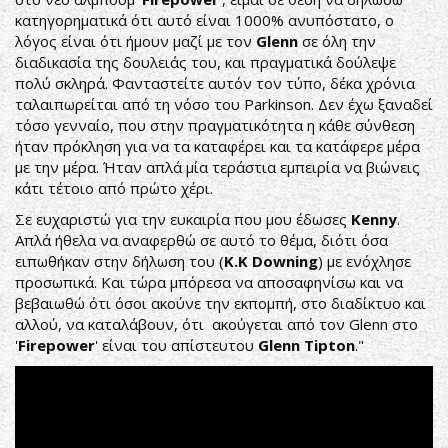
κατηγορηματικά ότι αυτό είναι 1000% ανυπόστατο, ο
λόγος είναι ότι ήμουν μαζί με τον
Glenn
σε όλη την
διαδικασία της δουλειάς του, και πραγματικά δούλεψε
πολύ σκληρά. Φανταστείτε αυτόν τον τύπο, δέκα χρόνια
ταλαιπωρείται από τη νόσο του Parkinson. Δεν έχω ξαναδεί
τόσο γενναίο, που στην πραγματικότητα η κάθε σύνθεση
ήταν πρόκληση για να τα καταφέρει και τα κατάφερε μέρα
με την μέρα. Ήταν απλά μία τεράστια εμπειρία να βιώνεις
κάτι τέτοιο από πρώτο χέρι.
Σε ευχαριστώ για την ευκαιρία που μου έδωσες
Kenny
.
Απλά ήθελα να αναφερθώ σε αυτό το θέμα, διότι όσα
ειπωθήκαν στην δήλωση του (
Κ.Κ
Downing
) με ενόχλησε
προσωπικά. Και τώρα μπόρεσα να αποσαφηνίσω και να
βεβαιωθώ ότι όσοι ακούνε την εκπομπή, στο διαδίκτυο και
αλλού, να καταλάβουν, ότι ακούγεται από τον Glenn στο
'
Firepower
' είναι του απίστευτου
Glenn Tipton
."