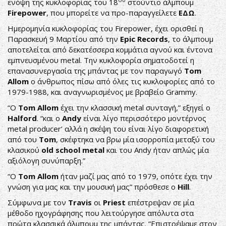
ενόψη της κυκλοφορίας του 18
στούντιο άλμπουμ
Firepower
, που μπορείτε να προ-παραγγείλετε
ΕΔΩ
.
Ημερομηνία κυκλοφορίας του Firepower, έχει ορισθεί η
Παρασκευή 9 Μαρτίου από την
Epic
Records
, το άλμπουμ
αποτελείται από δεκατέσσερα κομμάτια αγνού και έντονα
εμπνευσμένου metal. Την κυκλοφορία σηματοδοτεί η
επανασυνεργασία της μπάντας με τον παραγωγό
Tom
Allom
ο άνθρωπος πίσω από όλες τις κυκλοφορίες από το
1979-1988, και αναγνωρισμένος με βραβείο Grammy.
“Ο
Tom
Allom
έχει την κλασσική metal συνταγή,” εξηγεί ο
Halford
. “και ο
Andy
είναι λίγο περισσότερο μοντέρνος
metal producer’ αλλά η σκέψη του είναι λίγο διαφορετική
από του
Tom
, σκέφτηκα να βρω μία ισορροπία μεταξύ του
κλασικού
old
school
metal
και του Andy ήταν απλώς μία
αξιόλογη συνύπαρξη.”
“Ο
Tom
Allom
ήταν μαζί μας από το 1979, οπότε έχει την
γνώση για μας και την μουσική μας” πρόσθεσε ο
Hill
.
Σύμφωνα με τον
Travis
οι
Priest
επέστρεψαν σε μία
μέθοδο ηχογράφησης που λειτούργησε απόλυτα στα
πρώτα κλασσικά άλμπουμ της μπάντας. “Επιστρέψαμε στον