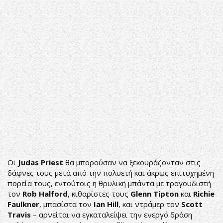
Οι
Judas
Priest
θα μπορούσαν να ξεκουράζονταν στις
δάφνες τους μετά από την πολυετή και άκρως επιτυχημένη
πορεία τους, εντούτοις η θρυλική μπάντα με τραγουδιστή
τον
Rob
Halford
, κιθαρίστες τους
Glenn
Tipton
και
Richie
Faulkner
, μπασίστα τον
Ian
Hill
, και ντράμερ τον
Scott
Travis
– αρνείται να εγκαταλείψει την ενεργό δράση
ου