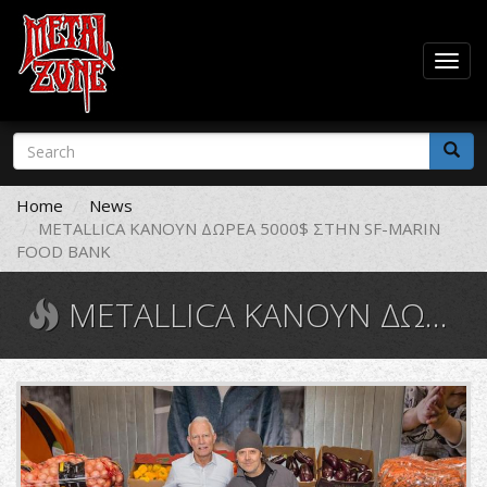
Togg
navig
Skip
Search
to
form
main
Search
content
Home
News
METALLICA ΚAΝΟΥΝ ΔΩΡΕΑ 5000$ ΣΤΗΝ SF-MARIN
FOOD BANK
METALLICA ΚAΝΟΥΝ ΔΩΡΕΑ 5000$ ΣΤΗΝ SF-MARIN FOOD BANK
33127470_10155339931975264_56