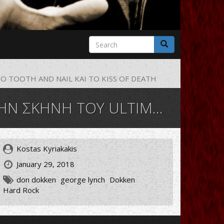
Search
form
Search
 TOOTH AND NAIL ΚΑΙ ΤΟ KISS OF DEATH
 TOOTH AND NAIL ΚΑΙ ΤΟ KISS OF DEATH
Kostas Kyriakakis
January 29, 2018
don dokken
george lynch
Dokken
Hard Rock