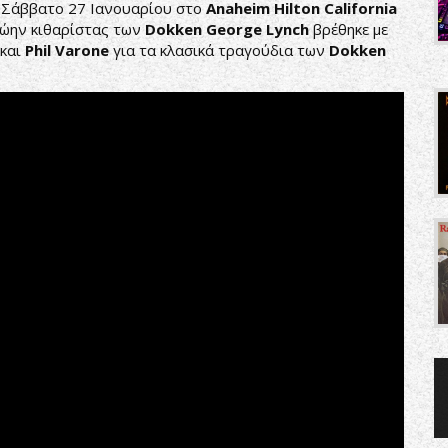
 Σάββατο 27 Ιανουαρίου στο
Anaheim
Hilton
California
πρώην κιθαρίστας των
Dokken
George
Lynch
βρέθηκε με
και
Phil
Varone
για τα κλασικά τραγούδια των
Dokken