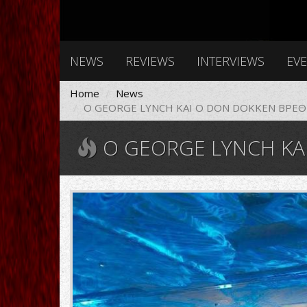
NEWS
REVIEWS
INTERVIEWS
EV
Home
News
O GEORGE LYNCH ΚΑΙ O DON DOKKEN ΒΡΕΘ
O GEORGE LYNCH ΚΑΙ O DON DOKKEN ΒΡΕ
27336238_1836437099982176