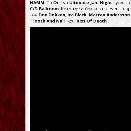
NAMM
. Το Φετινό
Ultimate
Jam
Night
έγινε το
C
/D
Ballroom
. Κατά την διάρκεια του event ο 
τον
Don
Dokken
,
Ira
Black
,
Marten
Andersson
"
Tooth
And
Nail
" και "
Kiss
Of
Death
".