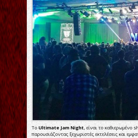
Το
Ultimate
Jam
Night
, είναι το καθιερωμένο 
παρουσιάζοντας ξεχωριστές εκτελέσεις και εμφα